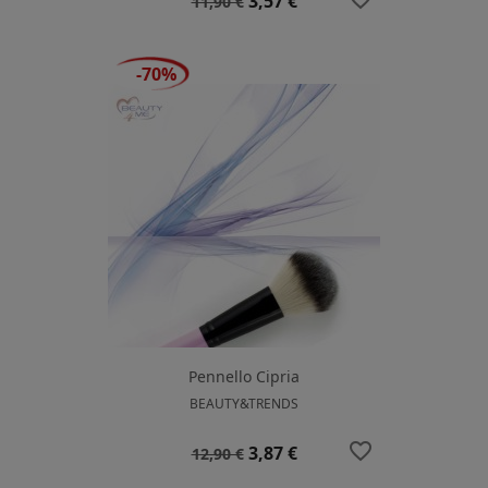
3,57 €
11,90 €
base
-70%
Pennello Cipria
BEAUTY&TRENDS
favorite_border
Prezzo
Prezzo
3,87 €
12,90 €
base