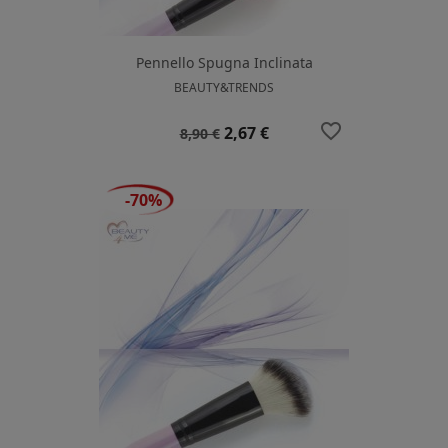
Pennello Spugna Inclinata
BEAUTY&TRENDS
favorite_border
Prezzo
Prezzo
2,67 €
8,90 €
base
-70%