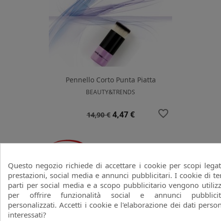
Pennello Corto Punta Piatta
BEAUTY&TRENDS
favorite_border
Prezzo
Prezzo
4,47 €
14,90 €
base
-70%
Questo negozio richiede di accettare i cookie per scopi legat
prestazioni, social media e annunci pubblicitari. I cookie di te
parti per social media e a scopo pubblicitario vengono utilizz
per offrire funzionalità social e annunci pubblicit
personalizzati. Accetti i cookie e l'elaborazione dei dati person
interessati?