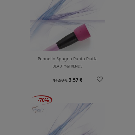
Pennello Spugna Punta Piatta
BEAUTY&TRENDS
favorite_border
Prezzo
Prezzo
3,57 €
11,90 €
base
-70%