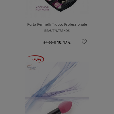
Porta Pennelli Trucco Professionale
BEAUTY&TRENDS
favorite_border
Prezzo
Prezzo
10,47 €
34,90 €
base
-70%