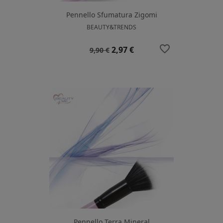
Pennello Sfumatura Zigomi
BEAUTY&TRENDS
favorite_border
Prezzo
Prezzo
2,97 €
9,90 €
base
Pennello Terra Mineral