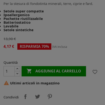
Per la stesura di fondotinta minerali, terre, ciprie e fard.
Setole super compatte
Ipoallergenico
Pochette riutilizzabile
Batteriostatico
Lavabile
Setole sintetiche
13,90 €
4,17 €
RISPARMIA 70%
IVA inclusa
Quantità

AGGIUNGI AL CARRELLO
favorite_border

Ultimi articoli in magazzino
Condividi