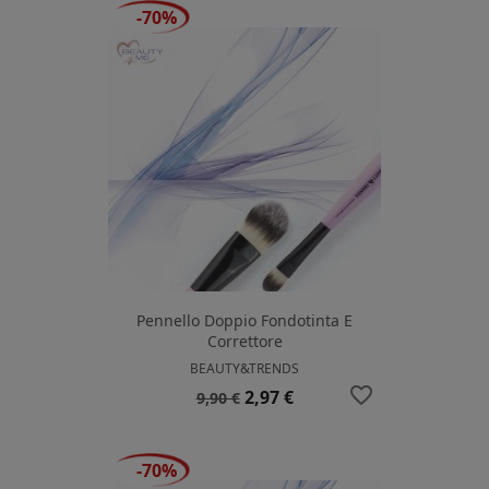
-70%
Pennello Doppio Fondotinta E
Correttore
BEAUTY&TRENDS
favorite_border
Prezzo
Prezzo
2,97 €
9,90 €
base
-70%