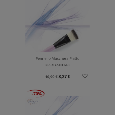
Pennello Maschera Piatto
BEAUTY&TRENDS
favorite_border
Prezzo
Prezzo
3,27 €
10,90 €
base
-70%