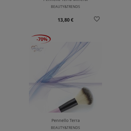
BEAUTY&TRENDS
favorite_border
Prezzo
13,80 €
-70%
Pennello Terra
BEAUTY&TRENDS