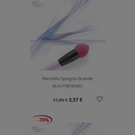
Pennello Spugna Grande
BEAUTY&TRENDS
favorite_border
Prezzo
Prezzo
3,57 €
11,90 €
base
-70%