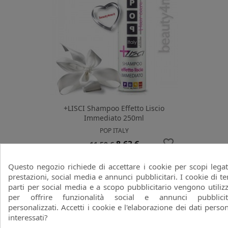
+LISCI Shampoo Effetto Liscio
Immediato 250ml
POP ITALY
favorite_border
Prezzo
Prezzo
8,63 €
11,50 €
base
Questo negozio richiede di accettare i cookie per scopi legat
prestazioni, social media e annunci pubblicitari. I cookie di te
-25%
parti per social media e a scopo pubblicitario vengono utilizz
per offrire funzionalità social e annunci pubblicit
personalizzati. Accetti i cookie e l'elaborazione dei dati person
interessati?