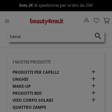
Solo 2€
di spedizione per ordini da 25€!

search
I NOSTRI PRODOTTI

PRODOTTI PER CAPELLI

UNGHIE

MAKE-UP

PRODOTTI BIO

VISO CORPO SOLARI
QUATTRO ZAMPE