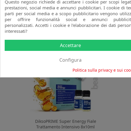
Questo negozio richiede di accettare i cookie per scopi legat
Energizzante Intensivo 300ml
prestazioni, social media e annunci pubblicitari. I cookie di te
DIKSON
parti per social media e a scopo pubblicitario vengono utilizz
per offrire funzionalità social e annunci pubblicit
favorite_border
Prezzo
Prezzo
8,00 €
10,00 €
personalizzati. Accetti i cookie e l'elaborazione dei dati person
base
interessati?
-20%
NEW
Accettare
Configura
Politica sulla privacy e sui coo
DiksoPRIME Super Energy Fiale
Trattamento Intensivo 8x10ml