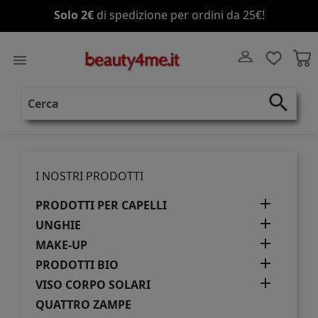
Solo 2€
di spedizione per ordini da 25€!

search
I NOSTRI PRODOTTI

PRODOTTI PER CAPELLI

UNGHIE

MAKE-UP

PRODOTTI BIO

VISO CORPO SOLARI
QUATTRO ZAMPE