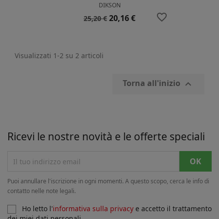
DIKSON
favorite_border
Prezzo
Prezzo
20,16 €
25,20 €
base
Visualizzati 1-2 su 2 articoli
Torna all'inizio

Ricevi le nostre novità e le offerte speciali
Puoi annullare l'iscrizione in ogni momenti. A questo scopo, cerca le info di
contatto nelle note legali.
Ho letto l'
informativa sulla privacy
e accetto il trattamento
dei miei dati personali