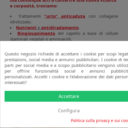
ma comunque atti a conferire una nuova vitalità
e corposità, troviamo:
Trattamenti
“urto” anticaduta
con collagene
idrolizzato.
Nutrienti
e
antidiradamento
.
Ringiovanimento
del capello a base di cellule
staminali vegetali e aminoacidi.
Energizzanti
e
rigeneranti
.
Questo negozio richiede di accettare i cookie per scopi legat
Perché quando la struttura capillare non è
prestazioni, social media e annunci pubblicitari. I cookie di te
danneggiata o debole, e il cuoio capelluto elastico e
parti per social media e a scopo pubblicitario vengono utilizz
traspirante, il risultato di una
abbondante crescita
di
per offrire funzionalità social e annunci pubblicit
capelli luminosi, non tarda ad arrivare.
personalizzati. Accetti i cookie e l'elaborazione dei dati person
interessati?
Accettare
Configura
Politica sulla privacy e sui coo