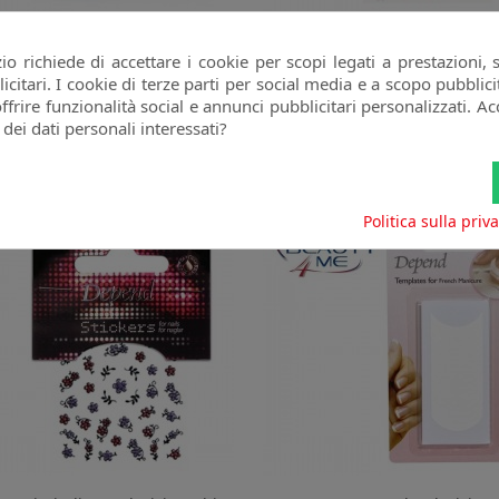
kers Fiori Nero Argento Adesivi
Stickers Fiori Argento Rosa Ad
o richiede di accettare i cookie per scopi legati a prestazioni, 
Unghie
Unghie
citari. I cookie di terze parti per social media e a scopo pubbli
DEPEND
DEPEND
offrire funzionalità social e annunci pubblicitari personalizzati. Acc
favorite_border
Prezzo
Prezzo
2,00 €
2,00 €
 dei dati personali interessati?
Politica sulla priv