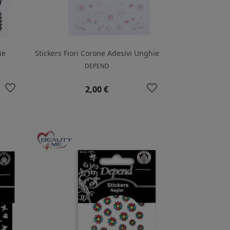
ie
Stickers Fiori Corone Adesivi Unghie
DEPEND
favorite_border
favorite_border
Prezzo
2,00 €