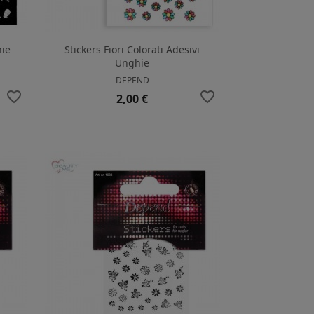
hie
Stickers Fiori Colorati Adesivi
Unghie
DEPEND
favorite_border
favorite_border
Prezzo
2,00 €