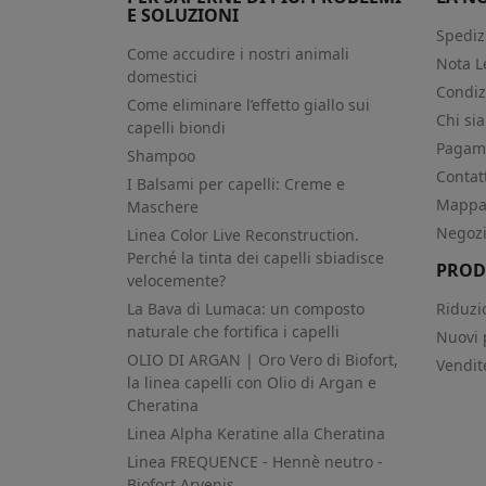
E SOLUZIONI
Spediz
Come accudire i nostri animali
Nota L
domestici
Condiz
Come eliminare l’effetto giallo sui
Chi si
capelli biondi
Pagame
Shampoo
Contat
I Balsami per capelli: Creme e
Mappa 
Maschere
Negoz
Linea Color Live Reconstruction.
Perché la tinta dei capelli sbiadisce
PROD
velocemente?
La Bava di Lumaca: un composto
Riduzi
naturale che fortifica i capelli
Nuovi 
OLIO DI ARGAN | Oro Vero di Biofort,
Vendit
la linea capelli con Olio di Argan e
Cheratina
Linea Alpha Keratine alla Cheratina
Linea FREQUENCE - Hennè neutro -
Biofort Arvenis