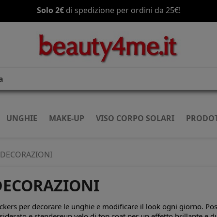
Spedizione gratis
a partire da 70€!
UNGHIE
MAKE-UP
VISO CORPO SOLARI
PRODOT
DECORAZIONI
DECORAZIONI
ickers per decorare le unghie e modificare il look ogni giorno. Pos
siderato e stendereun velo di top coat per un effetto brillante e d