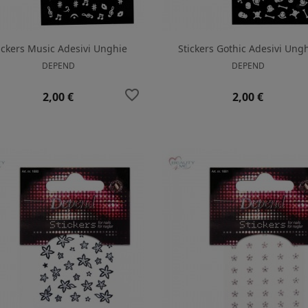
ickers Music Adesivi Unghie
Stickers Gothic Adesivi Ung
DEPEND
DEPEND
favorite_border
Prezzo
Prezzo
2,00 €
2,00 €