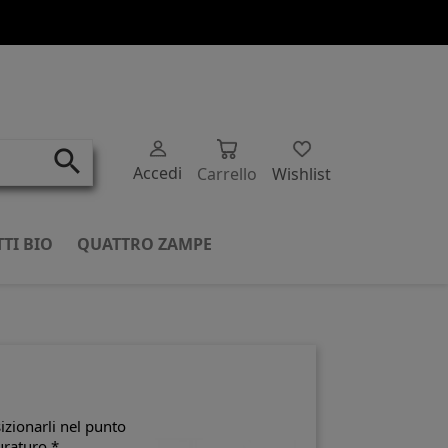
search
Accedi
Carrello
Wishlist
TI BIO
QUATTRO ZAMPE
izionarli nel punto
uraturo.*