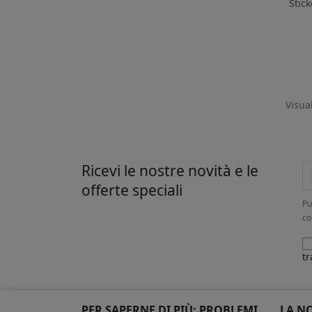
Stick
Visual
Ricevi le nostre novità e le
offerte speciali
Pu
co
tr
PER SAPERNE DI PIÙ: PROBLEMI
LA N