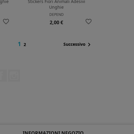
nghie
Stickers Fiori Animali Adesivi
Unghie
DEPEND
favorite_border
favorite_border
Prezzo
2,00 €
1

Successivo
2
Facebook
Instagram
INFORMAZIONI NEGOZIO