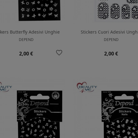
ckers Butterfly Adesivi Unghie
Stickers Cuori Adesivi Ungh
DEPEND
DEPEND
favorite_border
Prezzo
Prezzo
2,00 €
2,00 €