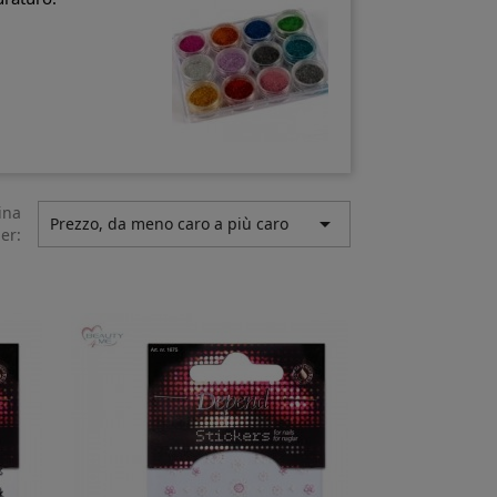
ina

Prezzo, da meno caro a più caro
er: