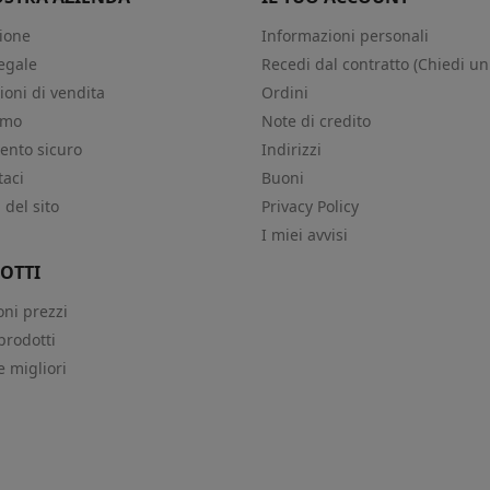
ione
Informazioni personali
egale
Recedi dal contratto (Chiedi un
ioni di vendita
Ordini
amo
Note di credito
nto sicuro
Indirizzi
taci
Buoni
del sito
Privacy Policy
i
I miei avvisi
OTTI
oni prezzi
prodotti
e migliori