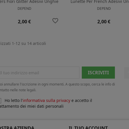
ers Fiori Glitter Adesivi Unghie
Lunette Per French Adesivi U
DEPEND
DEPEND
favorite_border
Prezzo
Prezzo
2,00 €
2,00 €
izzati 1-12 su 14 articoli
oi annullare l'iscrizione in ogni momenti. A questo scopo, cerca le info di
ntatto nelle note legali.
Ho letto l'
informativa sulla privacy
e accetto il
attamento dei miei dati personali
OSTRA AZIENDA
IL TUO ACCOUNT