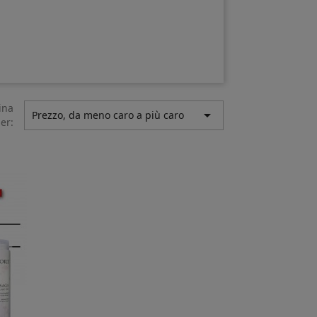
ina

Prezzo, da meno caro a più caro
er: