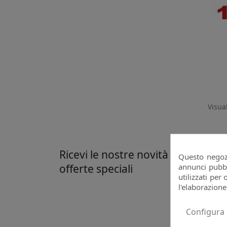
Visual
Ricevi le nostre novità e le
Questo negozi
annunci pubbli
offerte speciali
utilizzati per 
Pu
l'elaborazione
co
Configura
tr