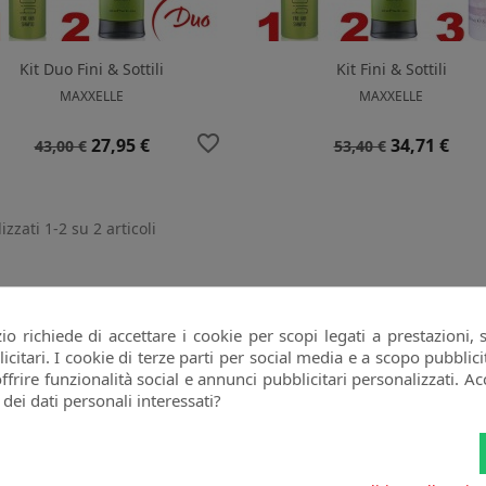
Kit Duo Fini & Sottili
Kit Fini & Sottili
MAXXELLE
MAXXELLE
favorite_border
Prezzo
Prezzo
Prezzo
Prezzo
27,95 €
34,71 €
43,00 €
53,40 €
base
base
izzati 1-2 su 2 articoli
o richiede di accettare i cookie per scopi legati a prestazioni, 
citari. I cookie di terze parti per social media e a scopo pubbli
offrire funzionalità social e annunci pubblicitari personalizzati. Acc
oi annullare l'iscrizione in ogni momenti. A questo scopo, cerca le info di
 dei dati personali interessati?
ntatto nelle note legali.
Ho letto l'
informativa sulla privacy
e accetto il
attamento dei miei dati personali