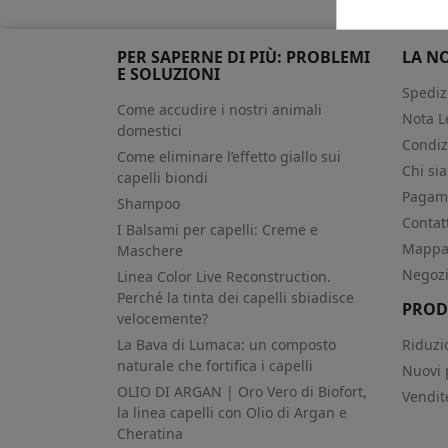
PER SAPERNE DI PIÙ: PROBLEMI
LA N
E SOLUZIONI
Spediz
Come accudire i nostri animali
Nota L
domestici
Condiz
Come eliminare l’effetto giallo sui
Chi si
capelli biondi
Pagame
Shampoo
Contat
I Balsami per capelli: Creme e
Mappa 
Maschere
Negoz
Linea Color Live Reconstruction.
Perché la tinta dei capelli sbiadisce
PROD
velocemente?
La Bava di Lumaca: un composto
Riduzi
naturale che fortifica i capelli
Nuovi 
OLIO DI ARGAN | Oro Vero di Biofort,
Vendit
la linea capelli con Olio di Argan e
Cheratina