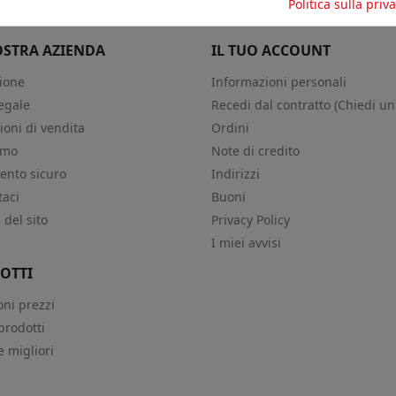
Politica sulla priv
OSTRA AZIENDA
IL TUO ACCOUNT
ione
Informazioni personali
egale
Recedi dal contratto (Chiedi un
ioni di vendita
Ordini
amo
Note di credito
nto sicuro
Indirizzi
taci
Buoni
del sito
Privacy Policy
i
I miei avvisi
OTTI
oni prezzi
prodotti
e migliori