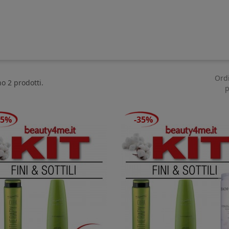
Ord
no 2 prodotti.
p
35%
-35%