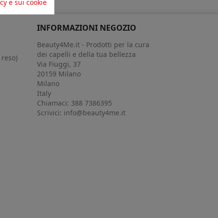
acy e sui cookie
INFORMAZIONI NEGOZIO
Beauty4Me.it - Prodotti per la cura
dei capelli e della tua bellezza
 reso)
Via Fiuggi, 37
20159 Milano
Milano
Italy
Chiamaci:
388 7386395
Scrivici:
info@beauty4me.it