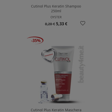
Cutinol Plus Keratin Shampoo
250ml
OYSTER
favorite_border
Prezzo
Prezzo
5,33 €
8,20 €
base
-35%
Cutinol Plus Keratin Maschera