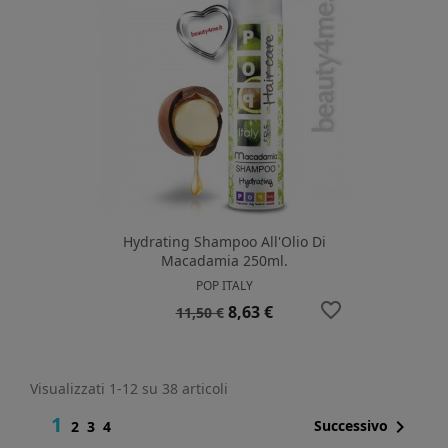
Hydrating Shampoo All'Olio Di
Macadamia 250ml.
POP ITALY
favorite_border
Prezzo
Prezzo
8,63 €
11,50 €
base
Visualizzati 1-12 su 38 articoli
1

Successivo
2
3
4