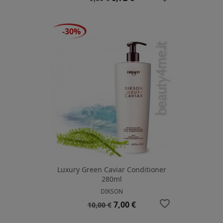
base
-30%
Luxury Green Caviar Conditioner
280ml
DIKSON
favorite_border
Prezzo
Prezzo
7,00 €
10,00 €
base