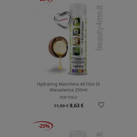
Hydrating Maschera All'Olio Di
Macadamia 250ml
POP ITALY
favorite_border
Prezzo
Prezzo
8,63 €
11,50 €
base
-25%