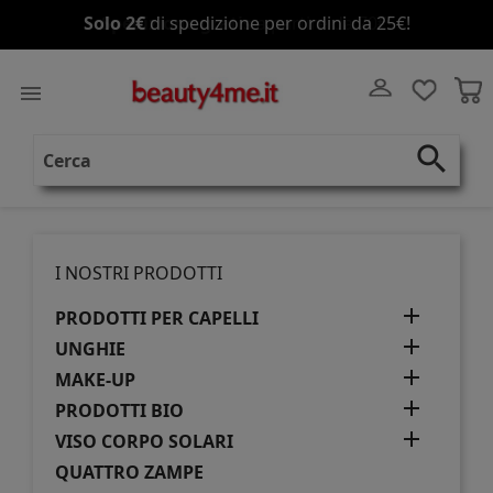
Spedizione gratis
a partire da 70€!

search
I NOSTRI PRODOTTI

PRODOTTI PER CAPELLI

UNGHIE

MAKE-UP

PRODOTTI BIO

VISO CORPO SOLARI
QUATTRO ZAMPE