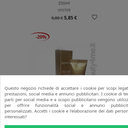
250ml
OYSTER
favorite_border
Prezzo
Prezzo
5,85 €
9,00 €
base
-20%
Questo negozio richiede di accettare i cookie per scopi legat
prestazioni, social media e annunci pubblicitari. I cookie di te
parti per social media e a scopo pubblicitario vengono utilizz
per offrire funzionalità social e annunci pubblicit
personalizzati. Accetti i cookie e l'elaborazione dei dati person
Oro Vero Argan Sublime Cream
interessati?
30ml