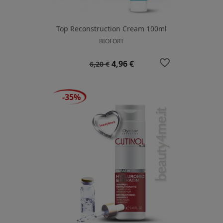
Top Reconstruction Cream 100ml
BIOFORT
favorite_border
Prezzo
Prezzo
4,96 €
6,20 €
base
-35%