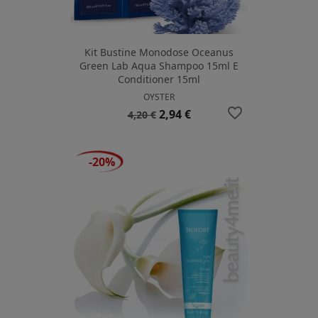
Kit Bustine Monodose Oceanus
Green Lab Aqua Shampoo 15ml E
Conditioner 15ml
OYSTER
favorite_border
Prezzo
Prezzo
2,94 €
4,20 €
base
-20%