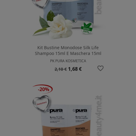
Kit Bustine Monodose Silk Life
Shampoo 15ml E Maschera 15ml
PK PURA KOSMETICA
favorite_border
Prezzo
Prezzo
1,68 €
2,10 €
base
-20%