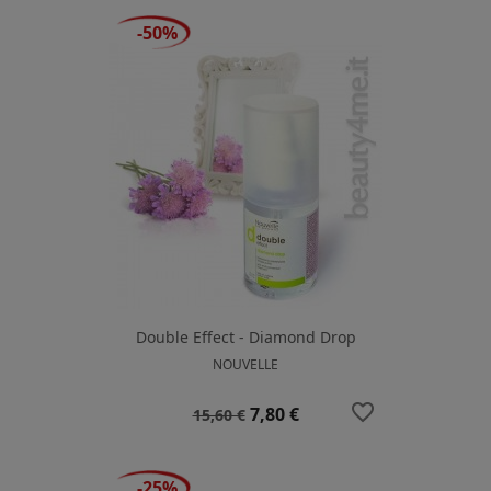
-50%
Double Effect - Diamond Drop
NOUVELLE
favorite_border
Prezzo
Prezzo
7,80 €
15,60 €
base
-25%