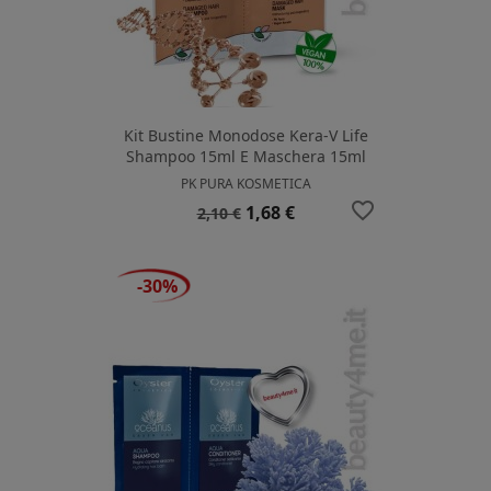
Kit Bustine Monodose Kera-V Life
Shampoo 15ml E Maschera 15ml
PK PURA KOSMETICA
favorite_border
Prezzo
Prezzo
1,68 €
2,10 €
base
-30%