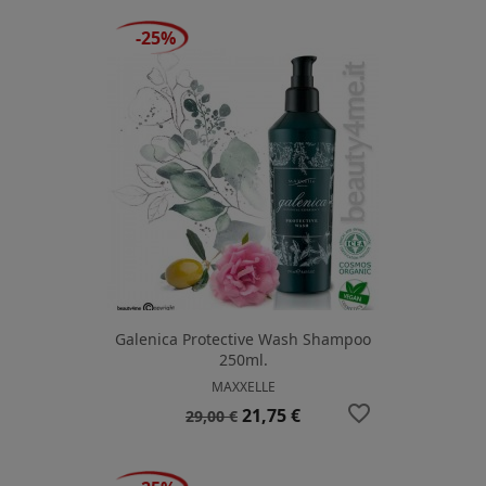
-25%
Galenica Protective Wash Shampoo
250ml.
MAXXELLE
favorite_border
Prezzo
Prezzo
21,75 €
29,00 €
base