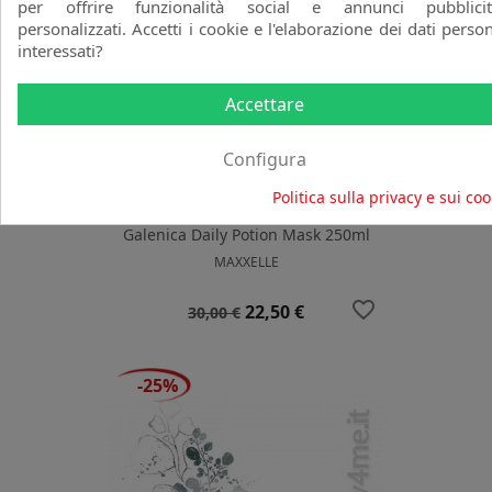
per offrire funzionalità social e annunci pubblicit
personalizzati. Accetti i cookie e l'elaborazione dei dati person
interessati?
Accettare
Configura
Politica sulla privacy e sui coo
Galenica Daily Potion Mask 250ml
MAXXELLE
favorite_border
Prezzo
Prezzo
22,50 €
30,00 €
base
-25%