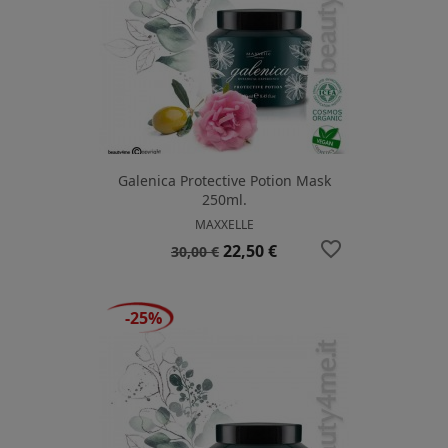
Galenica Protective Potion Mask
250ml.
MAXXELLE
favorite_border
Prezzo
Prezzo
22,50 €
30,00 €
base
-25%