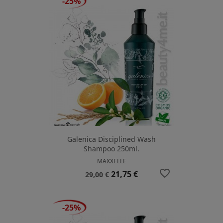
-25%
Galenica Disciplined Wash
Shampoo 250ml.
MAXXELLE
favorite_border
Prezzo
Prezzo
21,75 €
29,00 €
base
-25%