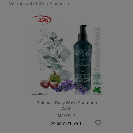
Visualizzati 1-8 su 8 articoli
-25%
Galenica Daily Wash Shampoo
250ml
MAXXELLE
favorite_border
Prezzo
Prezzo
21,75 €
29,00 €
base