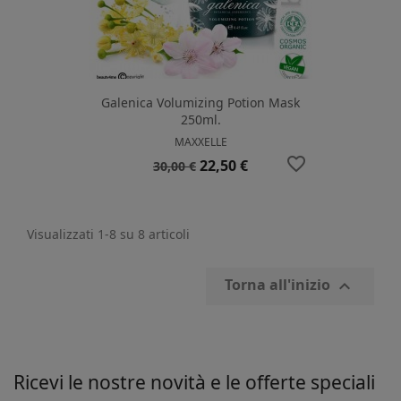
Galenica Volumizing Potion Mask
250ml.
MAXXELLE
favorite_border
Prezzo
Prezzo
22,50 €
30,00 €
base
Visualizzati 1-8 su 8 articoli
Torna all'inizio

Ricevi le nostre novità e le offerte speciali