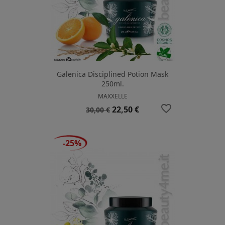
Galenica Disciplined Potion Mask
250ml.
MAXXELLE
favorite_border
Prezzo
Prezzo
22,50 €
30,00 €
base
-25%