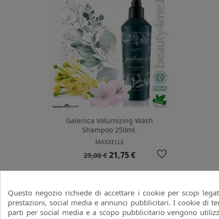
Galenica Volumizing Wash
Shampoo 250ml.
MAXXELLE
favorite_border
Prezzo
Prezzo
21,75 €
29,00 €
base
-25%
Questo negozio richiede di accettare i cookie per scopi legat
prestazioni, social media e annunci pubblicitari. I cookie di te
parti per social media e a scopo pubblicitario vengono utilizz