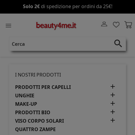
Solo 2€
Spedizione gratis
di spedizione per ordini da 25€!
a partire da 70€!

search
I NOSTRI PRODOTTI

PRODOTTI PER CAPELLI

UNGHIE

MAKE-UP

PRODOTTI BIO

VISO CORPO SOLARI
QUATTRO ZAMPE