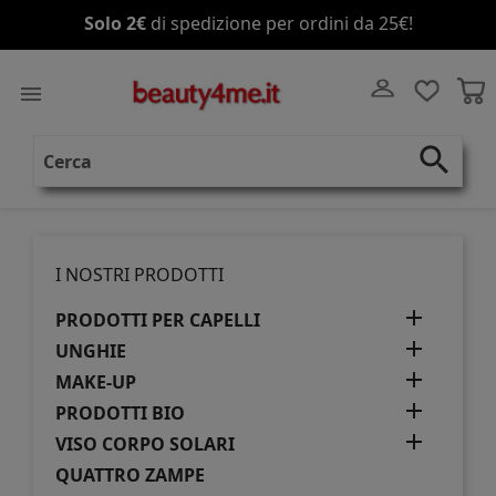
Solo 2€
di spedizione per ordini da 25€!

search
I NOSTRI PRODOTTI

PRODOTTI PER CAPELLI

UNGHIE

MAKE-UP

PRODOTTI BIO

VISO CORPO SOLARI
QUATTRO ZAMPE