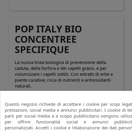
POP ITALY BIO
CONCENTREE
SPECIFIQUE
La nuova linea biologica di prevenzione della
caduta, della forfora e dei capelli grassi, e per
volumizzare i capelli sottili. Con estratti di erbe e
piante curative, ricca di nutrienti e antiossidanti
naturali.
Questo negozio richiede di accettare i cookie per scopi legat
Non ci sono ancora prodotti disponibili
prestazioni, social media e annunci pubblicitari. I cookie di te
parti per social media e a scopo pubblicitario vengono utilizz
Resta in contatto! Altri prodotti verranno mostrati
per offrire funzionalità social e annunci pubblicit
qui non appena saranno stati aggiunti.
personalizzati. Accetti i cookie e l'elaborazione dei dati person