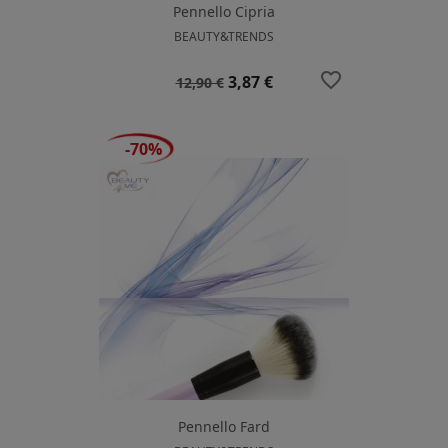
Pennello Cipria
BEAUTY&TRENDS
favorite_border
Prezzo
Prezzo
3,87 €
12,90 €
base
-70%
Pennello Fard