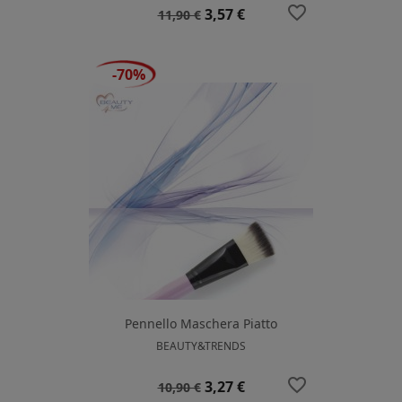
favorite_border
Prezzo
Prezzo
3,57 €
11,90 €
base
-70%
Pennello Maschera Piatto
BEAUTY&TRENDS
favorite_border
Prezzo
Prezzo
3,27 €
10,90 €