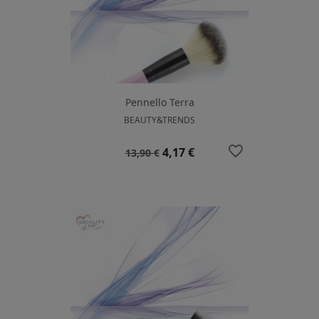
Pennello Terra
BEAUTY&TRENDS
favorite_border
Prezzo
Prezzo
4,17 €
13,90 €
base