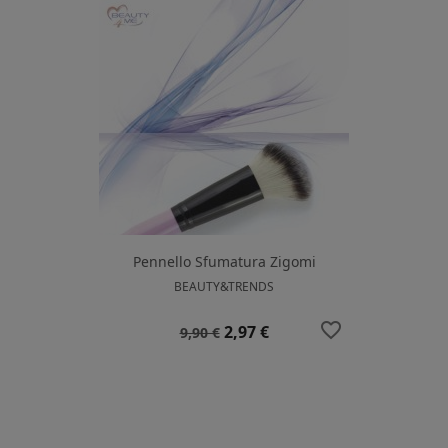
Pennello Sfumatura Zigomi
BEAUTY&TRENDS
favorite_border
Prezzo
Prezzo
2,97 €
9,90 €
base