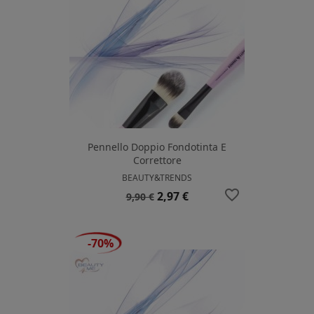
Pennello Doppio Fondotinta E
Correttore
BEAUTY&TRENDS
favorite_border
Prezzo
Prezzo
2,97 €
9,90 €
base
-70%