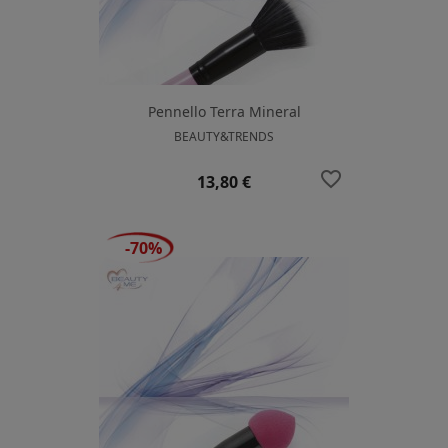
Pennello Terra Mineral
BEAUTY&TRENDS
favorite_border
Prezzo
13,80 €
-70%