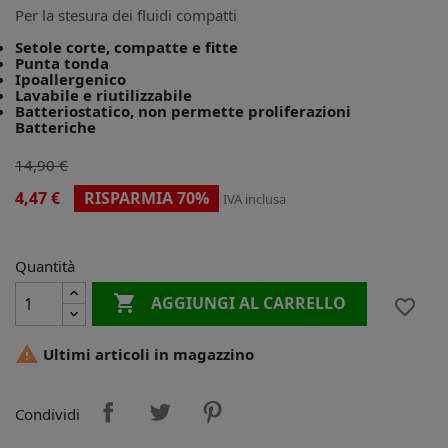
Per la stesura dei fluidi compatti
Setole corte, compatte e fitte
Punta tonda
Ipoallergenico
Lavabile e riutilizzabile
Batteriostatico, non permette proliferazioni
Batteriche
14,90 €
4,47 €
RISPARMIA 70%
IVA inclusa
Quantità

AGGIUNGI AL CARRELLO
favorite_border

Ultimi articoli in magazzino
Condividi