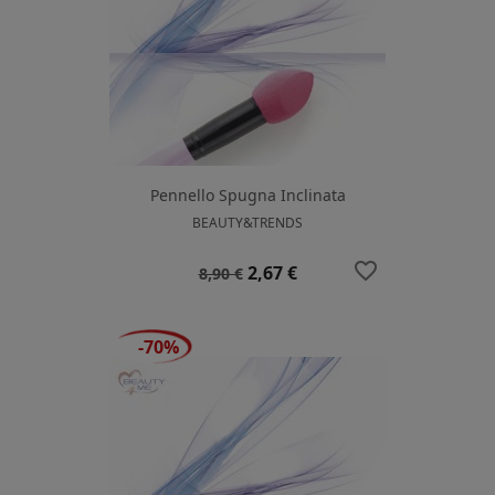
Pennello Spugna Inclinata
BEAUTY&TRENDS
favorite_border
Prezzo
Prezzo
2,67 €
8,90 €
base
-70%