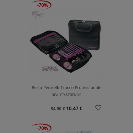
-70%
Porta Pennelli Trucco Professionale
BEAUTY&TRENDS
favorite_border
Prezzo
Prezzo
10,47 €
34,90 €
base
-70%