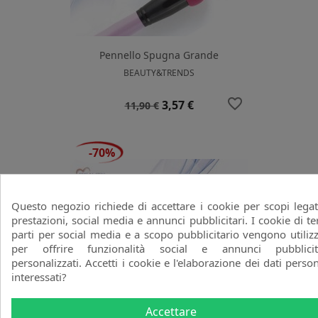
Pennello Spugna Grande
BEAUTY&TRENDS
favorite_border
Prezzo
Prezzo
3,57 €
11,90 €
base
-70%
Questo negozio richiede di accettare i cookie per scopi legat
prestazioni, social media e annunci pubblicitari. I cookie di te
parti per social media e a scopo pubblicitario vengono utilizz
per offrire funzionalità social e annunci pubblicit
personalizzati. Accetti i cookie e l'elaborazione dei dati person
interessati?
Accettare