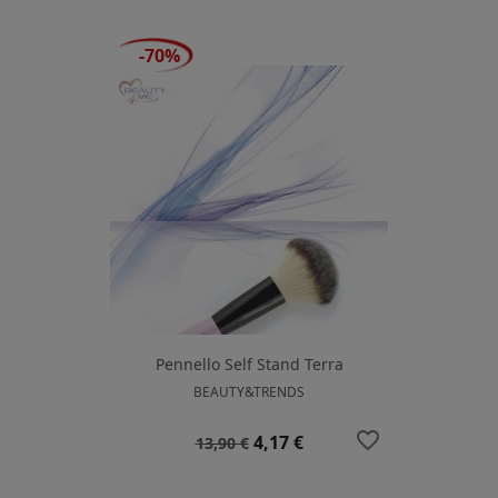
base
-70%
Pennello Self Stand Terra
BEAUTY&TRENDS
favorite_border
Prezzo
Prezzo
4,17 €
13,90 €
base