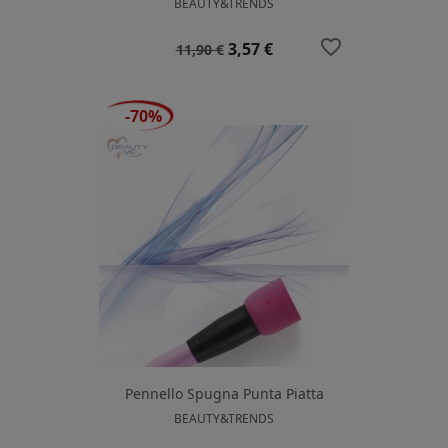
BEAUTY&TRENDS
favorite_border
Prezzo
Prezzo
3,57 €
11,90 €
base
-70%
Pennello Spugna Punta Piatta
BEAUTY&TRENDS