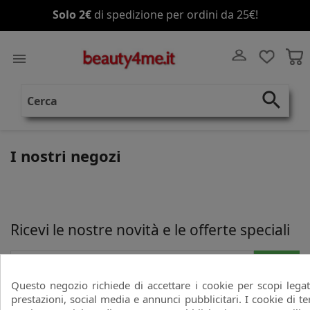
Solo 2€
di spedizione per ordini da 25€!

search
I nostri negozi
Ricevi le nostre novità e le offerte speciali
Questo negozio richiede di accettare i cookie per scopi legat
Puoi annullare l'iscrizione in ogni momenti. A questo scopo, cerca le info di
prestazioni, social media e annunci pubblicitari. I cookie di te
contatto nelle note legali.