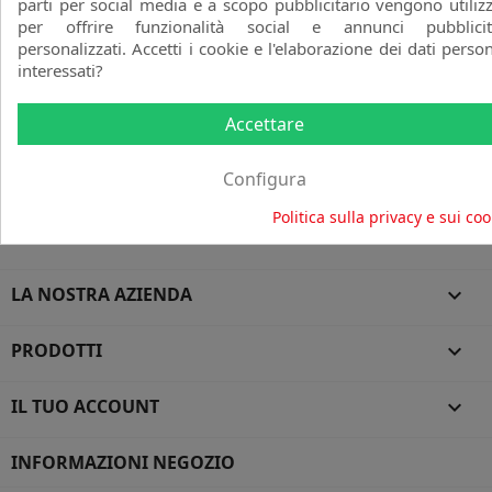
parti per social media e a scopo pubblicitario vengono utilizz
per offrire funzionalità social e annunci pubblicit
Ho letto l'
informativa sulla privacy
e accetto il trattamento
personalizzati. Accetti i cookie e l'elaborazione dei dati person
dei miei dati personali
interessati?
Accettare
Configura
Politica sulla privacy e sui coo
PER SAPERNE DI PIÙ: PROBLEMI E SOLUZIONI

LA NOSTRA AZIENDA

PRODOTTI

IL TUO ACCOUNT

INFORMAZIONI NEGOZIO