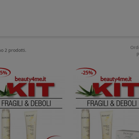
Ord
no 2 prodotti.
p
25%
-25%