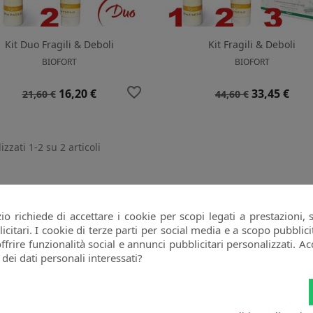
Kit Duo Fragili & Deboli
Kit Fragili & Deboli
BIOFORT
BIOFORT
favorite_border
Prezzo
Prezzo
Prezzo
Prezzo
16,20 €
33,45 €
21,60 €
44,60 €
base
base
izzati 1-2 su 2 articoli
o richiede di accettare i cookie per scopi legati a prestazioni, 
citari. I cookie di terze parti per social media e a scopo pubbli
offrire funzionalità social e annunci pubblicitari personalizzati. Acc
oi annullare l'iscrizione in ogni momenti. A questo scopo, cerca le info di
 dei dati personali interessati?
ntatto nelle note legali.
Ho letto l'
informativa sulla privacy
e accetto il
attamento dei miei dati personali