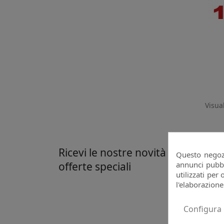
Visual
Ricevi le nostre novità e le
Questo negozi
annunci pubbli
offerte speciali
utilizzati per 
Pu
l'elaborazione
co
Configura
tr