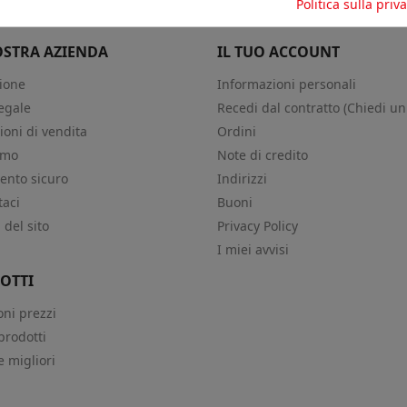
Politica sulla priv
OSTRA AZIENDA
IL TUO ACCOUNT
ione
Informazioni personali
egale
Recedi dal contratto (Chiedi un
ioni di vendita
Ordini
amo
Note di credito
nto sicuro
Indirizzi
taci
Buoni
del sito
Privacy Policy
i
I miei avvisi
OTTI
oni prezzi
prodotti
e migliori