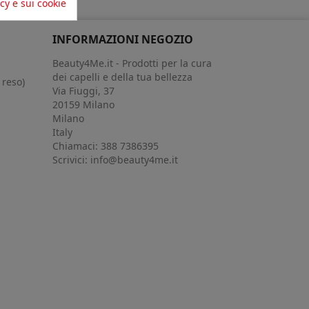
acy e sui cookie
INFORMAZIONI NEGOZIO
Beauty4Me.it - Prodotti per la cura
dei capelli e della tua bellezza
 reso)
Via Fiuggi, 37
20159 Milano
Milano
Italy
Chiamaci:
388 7386395
Scrivici:
info@beauty4me.it