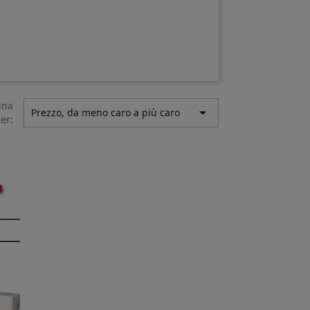
ina

Prezzo, da meno caro a più caro
er: