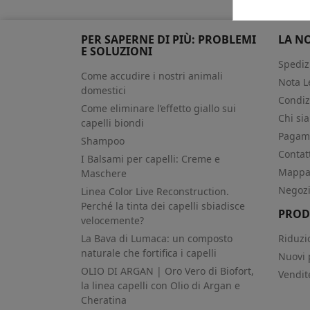
PER SAPERNE DI PIÙ: PROBLEMI
LA N
E SOLUZIONI
Spediz
Come accudire i nostri animali
Nota L
domestici
Condiz
Come eliminare l’effetto giallo sui
Chi si
capelli biondi
Pagame
Shampoo
Contat
I Balsami per capelli: Creme e
Mappa 
Maschere
Negoz
Linea Color Live Reconstruction.
Perché la tinta dei capelli sbiadisce
PROD
velocemente?
La Bava di Lumaca: un composto
Riduzi
naturale che fortifica i capelli
Nuovi 
OLIO DI ARGAN | Oro Vero di Biofort,
Vendit
la linea capelli con Olio di Argan e
Cheratina