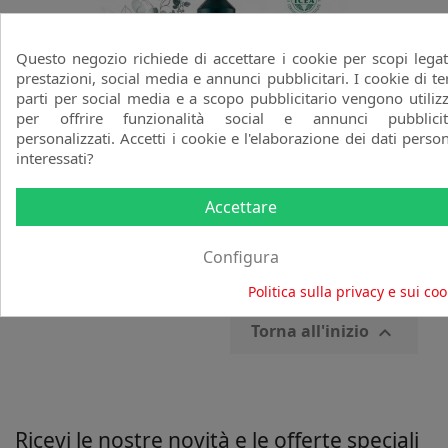
Questo negozio richiede di accettare i cookie per scopi legat
prestazioni, social media e annunci pubblicitari. I cookie di te
parti per social media e a scopo pubblicitario vengono utilizz
per offrire funzionalità social e annunci pubblicit
Kit Volume & Elasticità
personalizzati. Accetti i cookie e l'elaborazione dei dati person
MAXXELLE
interessati?
favorite_border
Prezzo
Prezzo
38,35 €
59,00 €
Accettare
base
Configura
Visualizzati 1-1 su 1 articoli
Politica sulla privacy e sui coo
Torna all'inizio

Ricevi le nostre novità e le offerte speciali