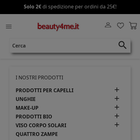
Solo 2€
di spedizione per ordini da 25€!

search
I NOSTRI PRODOTTI

PRODOTTI PER CAPELLI

UNGHIE

MAKE-UP

PRODOTTI BIO

VISO CORPO SOLARI
QUATTRO ZAMPE