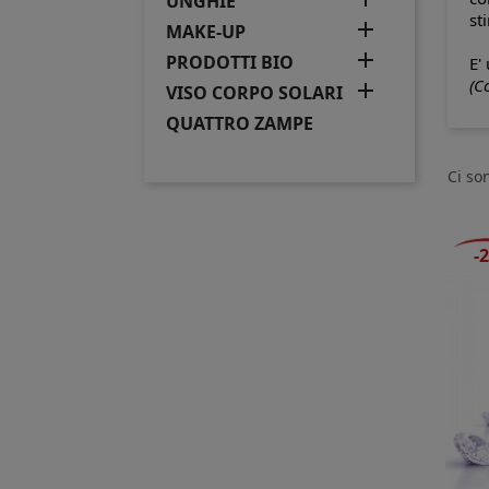
UNGHIE
st

MAKE-UP

PRODOTTI BIO
E'
u
(C

VISO CORPO SOLARI
QUATTRO ZAMPE
Ci so
-