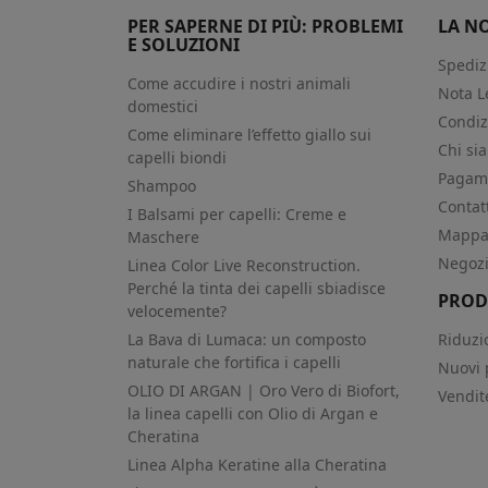
PER SAPERNE DI PIÙ: PROBLEMI
LA N
E SOLUZIONI
Spediz
Come accudire i nostri animali
Nota L
domestici
Condiz
Come eliminare l’effetto giallo sui
Chi si
capelli biondi
Pagame
Shampoo
Contat
I Balsami per capelli: Creme e
Mappa 
Maschere
Negoz
Linea Color Live Reconstruction.
Perché la tinta dei capelli sbiadisce
PROD
velocemente?
La Bava di Lumaca: un composto
Riduzi
naturale che fortifica i capelli
Nuovi 
OLIO DI ARGAN | Oro Vero di Biofort,
Vendit
la linea capelli con Olio di Argan e
Cheratina
Linea Alpha Keratine alla Cheratina