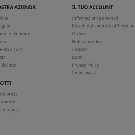
OSTRA AZIENDA
IL TUO ACCOUNT
ione
Informazioni personali
egale
Recedi dal contratto (Chiedi un
ioni di vendita
Ordini
amo
Note di credito
nto sicuro
Indirizzi
taci
Buoni
del sito
Privacy Policy
i
I miei avvisi
OTTI
oni prezzi
prodotti
e migliori