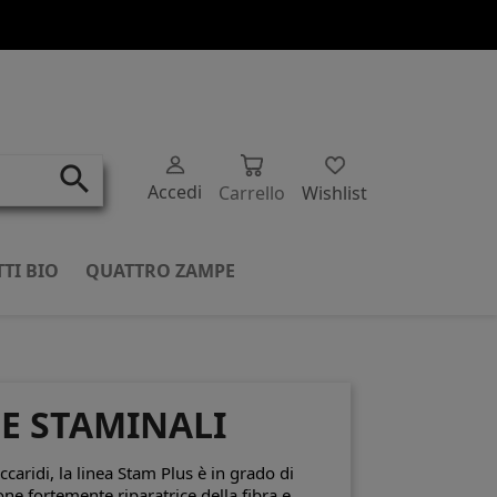
search
Accedi
Carrello
Wishlist
TI BIO
QUATTRO ZAMPE
LE STAMINALI
ccaridi, la linea Stam Plus
è in grado di
one
fortemente riparatrice
della fibra e