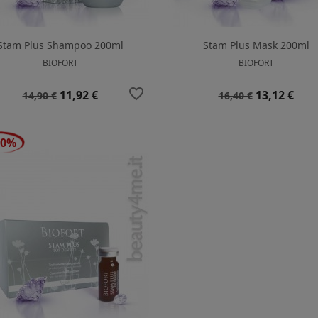
Stam Plus Shampoo 200ml
Stam Plus Mask 200ml
BIOFORT
BIOFORT
favorite_border
Prezzo
Prezzo
Prezzo
Prezzo
11,92 €
13,12 €
14,90 €
16,40 €
base
base
20%