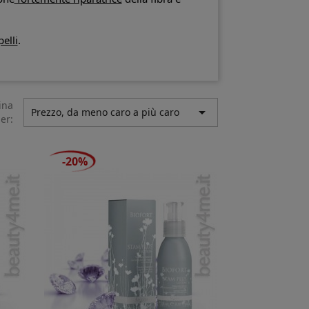
elli
.
ina

Prezzo, da meno caro a più caro
er:
-20%