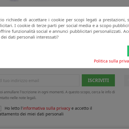
 Plus Top Density 11 Fiale Da
8ml
o richiede di accettare i cookie per scopi legati a prestazioni, 
BIOFORT
citari. I cookie di terze parti per social media e a scopo pubbli
favorite_border
Prezzo
Prezzo
20,96 €
26,20 €
offrire funzionalità social e annunci pubblicitari personalizzati. Acc
base
 dei dati personali interessati?
izzati 1-4 su 4 articoli
Politica sulla priv
oi annullare l'iscrizione in ogni momenti. A questo scopo, cerca le info di
ntatto nelle note legali.
Ho letto l'
informativa sulla privacy
e accetto il
attamento dei miei dati personali