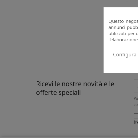
Stam
Questo negozi
annunci pubbli
utilizzati per 
l'elaborazione
Configura
Visual
Ricevi le nostre novità e le
offerte speciali
Pu
co
tr