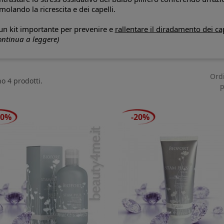
imolando la ricrescita e dei capelli
.
n kit importante per
prevenire e
rallentare il diradamento dei cap
ontinua a leggere)
Ord
no 4 prodotti.
p
20%
-20%