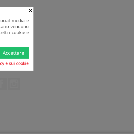
×
social media e
citario vengono
etti i cookie e
Accettare
acy e sui cookie
Facebook
Instagram