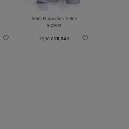
Stam Plus Lotion 100ml
BIOFORT
favorite_border
favorite_border
Prezzo
Prezzo
20,24 €
25,30 €
base