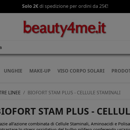
Solo 2€
Spedizione gratis
di spedizione per ordini da 25€!
a partire da 70€!
UNGHIE
MAKE-UP
VISO CORPO SOLARI
PRODOT
TRE LINEE
BIOFORT STAM PLUS - CELLULE STAMINALI
IOFORT STAM PLUS - CELLU
azie all’azione combinata di
Cellule Staminali, Aminoacidi
e
Polisa
ntrastare lo stress ossidativo del bulbo pilifero conferendo
un’azi