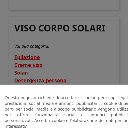
VISO CORPO SOLARI
Vai alla categoria:
Epilazione
Creme viso
Solari
Detergenza persona
Non ci sono ancora prodotti disponibili
Questo negozio richiede di accettare i cookie per scopi legat
prestazioni, social media e annunci pubblicitari. I cookie di te
Resta in contatto! Altri prodotti verranno mostrati
parti per social media e a scopo pubblicitario vengono utilizz
qui non appena saranno stati aggiunti.
per offrire funzionalità social e annunci pubblicit
personalizzati. Accetti i cookie e l'elaborazione dei dati person
search
interessati?