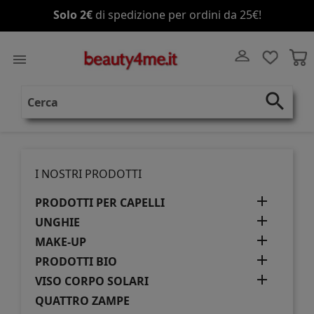
Solo 2€
di spedizione per ordini da 25€!

search
I NOSTRI PRODOTTI

PRODOTTI PER CAPELLI

UNGHIE

MAKE-UP

PRODOTTI BIO

VISO CORPO SOLARI
QUATTRO ZAMPE