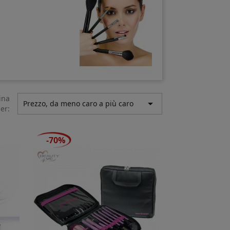
ina

Prezzo, da meno caro a più caro
er:
-70%