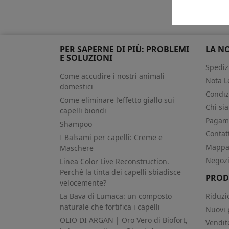
tr
PER SAPERNE DI PIÙ: PROBLEMI
LA N
E SOLUZIONI
Spediz
Come accudire i nostri animali
Nota L
domestici
Condiz
Come eliminare l’effetto giallo sui
Chi si
capelli biondi
Pagame
Shampoo
Contat
I Balsami per capelli: Creme e
Mappa 
Maschere
Negoz
Linea Color Live Reconstruction.
Perché la tinta dei capelli sbiadisce
PROD
velocemente?
La Bava di Lumaca: un composto
Riduzi
naturale che fortifica i capelli
Nuovi 
OLIO DI ARGAN | Oro Vero di Biofort,
Vendit