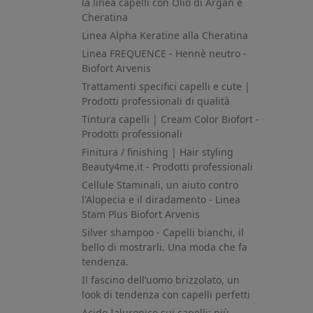
la linea capelli con Olio di Argan e
Cheratina
Linea Alpha Keratine alla Cheratina
Linea FREQUENCE - Hennè neutro -
Biofort Arvenis
Trattamenti specifici capelli e cute |
Prodotti professionali di qualità
Tintura capelli | Cream Color Biofort -
Prodotti professionali
Finitura / finishing | Hair styling
Beauty4me.it - Prodotti professionali
Cellule Staminali, un aiuto contro
l'Alopecia e il diradamento - Linea
Stam Plus Biofort Arvenis
Silver shampoo - Capelli bianchi, il
bello di mostrarli. Una moda che fa
tendenza.
Il fascino dell’uomo brizzolato, un
look di tendenza con capelli perfetti
Acido Ialuronico sui capelli: più