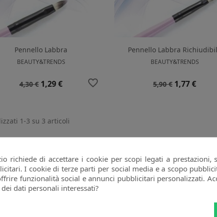
Pennello Labbra
Pennello Labbra Richiudibi
BEAUTY&TRENDS
BEAUTY&TRENDS
favorite_border
Prezzo
Prezzo
Prezzo
Prezzo
1,29 €
1,77 €
4,30 €
5,90 €
base
base
izzati 1-3 su 3 articoli
o richiede di accettare i cookie per scopi legati a prestazioni, 
citari. I cookie di terze parti per social media e a scopo pubbli
offrire funzionalità social e annunci pubblicitari personalizzati. Acc
 dei dati personali interessati?
oi annullare l'iscrizione in ogni momenti. A questo scopo, cerca le info di
ntatto nelle note legali.
Ho letto l'
informativa sulla privacy
e accetto il