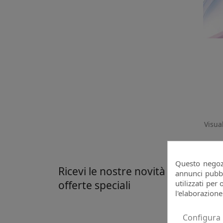
Visual
Questo negozi
Ricevi le nostre novità e le
annunci pubbli
offerte speciali
utilizzati per 
l'elaborazione
Pu
co
Configura