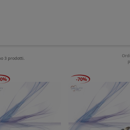
Ord
no 3 prodotti.
p
70%
-70%