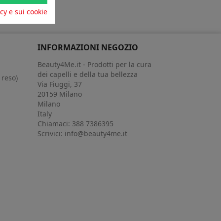
acy e sui cookie
INFORMAZIONI NEGOZIO
Beauty4Me.it - Prodotti per la cura
dei capelli e della tua bellezza
 reso)
Via Fiuggi, 37
20159 Milano
Milano
Italy
Chiamaci:
388 7386395
Scrivici:
info@beauty4me.it