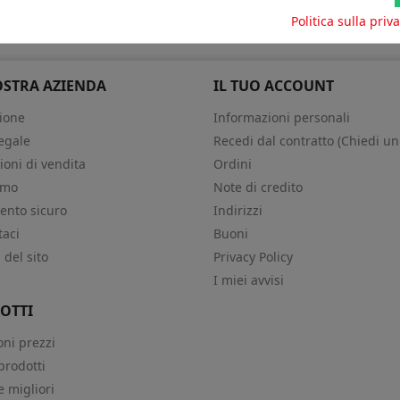
attamento dei miei dati personali
Politica sulla priv
OSTRA AZIENDA
IL TUO ACCOUNT
ione
Informazioni personali
egale
Recedi dal contratto (Chiedi un
ioni di vendita
Ordini
amo
Note di credito
nto sicuro
Indirizzi
taci
Buoni
del sito
Privacy Policy
i
I miei avvisi
OTTI
oni prezzi
prodotti
e migliori