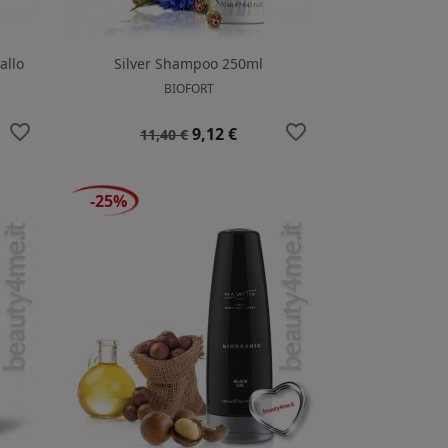
allo
Silver Shampoo 250ml
BIOFORT
favorite_border
favorite_border
Prezzo
Prezzo
9,12 €
11,40 €
base
-25%