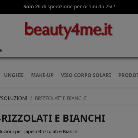
Solo 2€
Spedizione gratis
di spedizione per ordini da 25€!
a partire da 70€!
UNGHIE
MAKE-UP
VISO CORPO SOLARI
PRODOT
/SOLUZIONI
BRIZZOLATI E BIANCHI
RIZZOLATI E BIANCHI
luzioni per capelli Brizzolati e Bianchi