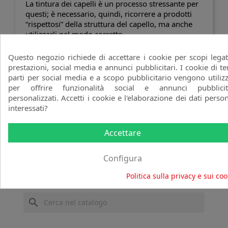
La tintura dei capelli è un processo stressante per
questi; è necessario, quindi, ricorrere a
prodotti
“rispettosi” della struttura del capello
, ma anche
utilizzarli nel modo corretto.
Esistono tre tipologie di tinte:
-
temporanee
Questo negozio richiede di accettare i cookie per scopi legat
prestazioni, social media e annunci pubblicitari. I cookie di te
-
semipermanenti
parti per social media e a scopo pubblicitario vengono utilizz
-
permanenti
per offrire funzionalità social e annunci pubblicit
Le temporanee contengono coloranti diretti che si
personalizzati. Accetti i cookie e l'elaborazione dei dati person
fissano sullo strato più esterno del capello. Questo
interessati?
fa sì che con successivi lavaggi, il colore
(Continua
a leggere)
Accettare
Non ci sono ancora prodotti disponibili
Configura
Resta in contatto! Altri prodotti verranno mostrati
Politica sulla privacy e sui coo
qui non appena saranno stati aggiunti.
search