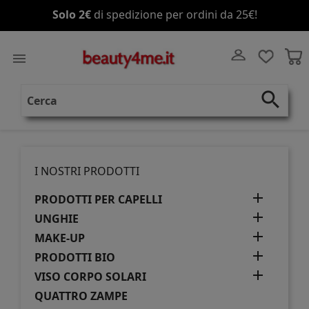
Solo 2€
di spedizione per ordini da 25€!

search
I NOSTRI PRODOTTI

PRODOTTI PER CAPELLI

UNGHIE

MAKE-UP

PRODOTTI BIO

VISO CORPO SOLARI
QUATTRO ZAMPE