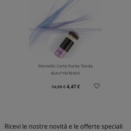
Pennello Corto Punta Tonda
BEAUTY&TRENDS
favorite_border
Prezzo
Prezzo
4,47 €
14,90 €
base
Ricevi le nostre novità e le offerte speciali