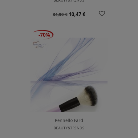
BEAUTY&TRENDS
favorite_border
Prezzo
Prezzo
10,47 €
34,90 €
base
-70%
Pennello Fard
BEAUTY&TRENDS