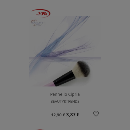
-70%
Pennello Cipria
BEAUTY&TRENDS
favorite_border
Prezzo
Prezzo
3,87 €
12,90 €
base