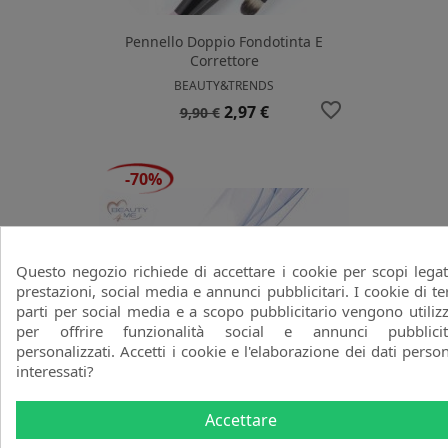
Pennello Doppio Fondotinta E
Correttore
BEAUTY&TRENDS
favorite_border
Prezzo
Prezzo
2,97 €
9,90 €
base
-70%
Questo negozio richiede di accettare i cookie per scopi legat
prestazioni, social media e annunci pubblicitari. I cookie di te
parti per social media e a scopo pubblicitario vengono utilizz
per offrire funzionalità social e annunci pubblicit
personalizzati. Accetti i cookie e l'elaborazione dei dati person
interessati?
Accettare