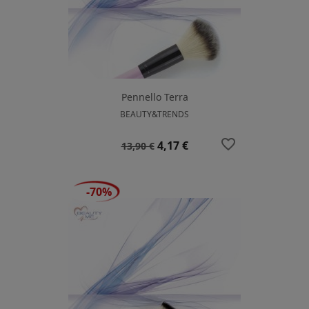
Pennello Terra
BEAUTY&TRENDS
favorite_border
Prezzo
Prezzo
4,17 €
13,90 €
base
-70%