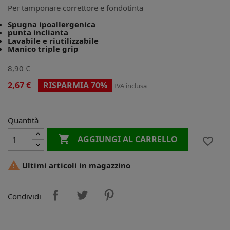
Per tamponare correttore e fondotinta
Spugna ipoallergenica
punta inclianta
Lavabile e riutilizzabile
Manico triple grip
8,90 €
2,67 €
RISPARMIA 70%
IVA inclusa
Quantità

AGGIUNGI AL CARRELLO
favorite_border

Ultimi articoli in magazzino
Condividi