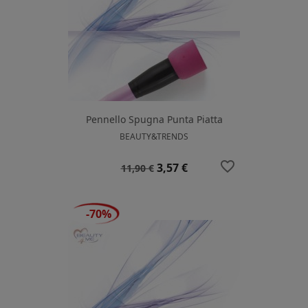
Pennello Spugna Punta Piatta
BEAUTY&TRENDS
favorite_border
Prezzo
Prezzo
3,57 €
11,90 €
base
-70%