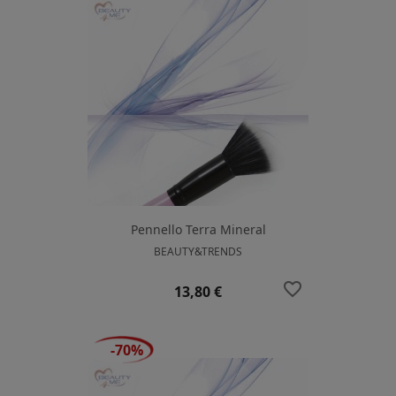
Pennello Terra Mineral
BEAUTY&TRENDS
favorite_border
Prezzo
13,80 €
-70%