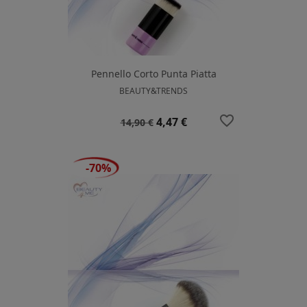
Pennello Corto Punta Piatta
BEAUTY&TRENDS
favorite_border
Prezzo
Prezzo
4,47 €
14,90 €
base
-70%