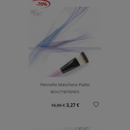
-70%
Pennello Maschera Piatto
BEAUTY&TRENDS
favorite_border
Prezzo
Prezzo
3,27 €
10,90 €
base