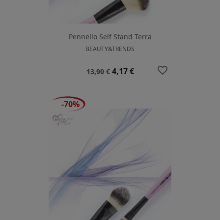
Pennello Self Stand Terra
BEAUTY&TRENDS
favorite_border
Prezzo
Prezzo
4,17 €
13,90 €
base
-70%