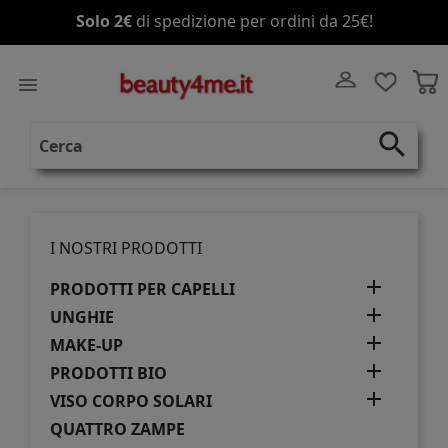
Solo 2€
di spedizione per ordini da 25€!

search
I NOSTRI PRODOTTI

PRODOTTI PER CAPELLI

UNGHIE

MAKE-UP

PRODOTTI BIO

VISO CORPO SOLARI
QUATTRO ZAMPE