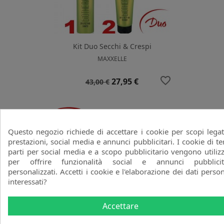
Kit Duo Secchi & Crespi
MAXXELLE
favorite_border
Prezzo
Prezzo
27,95 €
43,00 €
base
-35%
Questo negozio richiede di accettare i cookie per scopi legat
prestazioni, social media e annunci pubblicitari. I cookie di te
parti per social media e a scopo pubblicitario vengono utilizz
per offrire funzionalità social e annunci pubblicit
personalizzati. Accetti i cookie e l'elaborazione dei dati person
interessati?
Accettare