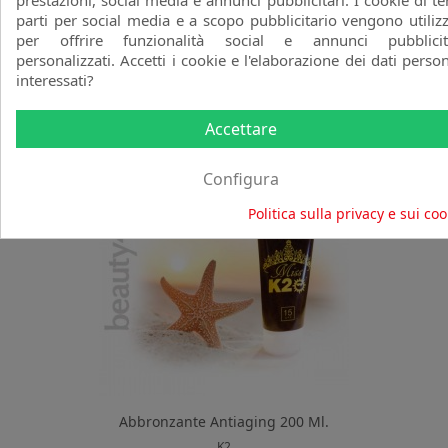
prestazioni, social media e annunci pubblicitari. I cookie di te
Olio Solare Superabbronzante
parti per social media e a scopo pubblicitario vengono utilizz
200ml
per offrire funzionalità social e annunci pubblicit
SOMASC
personalizzati. Accetti i cookie e l'elaborazione dei dati person
favorite_border
Prezzo
Prezzo
6,45 €
12,90 €
interessati?
base
Accettare
-50%
Configura
Politica sulla privacy e sui coo
Abbronzante Antiaging 200 Ml.
K2