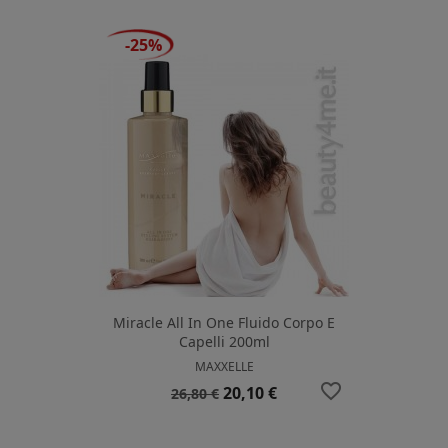
-25%
Miracle All In One Fluido Corpo E
Capelli 200ml
MAXXELLE
favorite_border
Prezzo
Prezzo
20,10 €
26,80 €
base