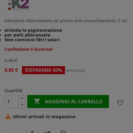
Attivatore Abbronzante ad azione Anti-invecchiamento 3 ml.
stimola la pigmentazione
per pelli abbronzate
Non contiene filtri solari
Confezione 5 bustine!
1,70 €
0,85 €
RISPARMIA 50%
IVA inclusa
Quantità

AGGIUNGI AL CARRELLO
favorite_border

Ultimi articoli in magazzino