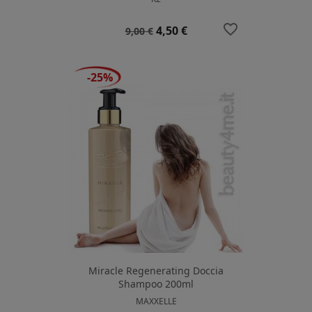
favorite_border
Prezzo
Prezzo
4,50 €
9,00 €
base
-25%
Miracle Regenerating Doccia
Shampoo 200ml
MAXXELLE