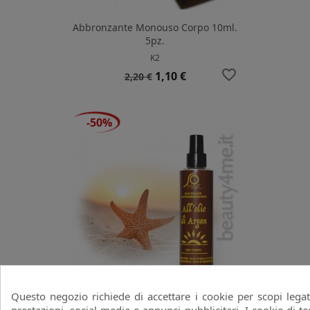
Abbronzante Monouso Corpo 10ml.
5pz.
K2
favorite_border
Prezzo
Prezzo
1,10 €
2,20 €
base
-50%
Questo negozio richiede di accettare i cookie per scopi legat