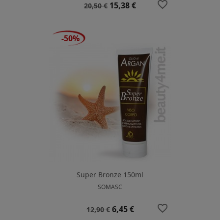
favorite_border
Prezzo
Prezzo
15,38 €
20,50 €
base
-50%
Super Bronze 150ml
SOMASC
favorite_border
Prezzo
Prezzo
6,45 €
12,90 €
base