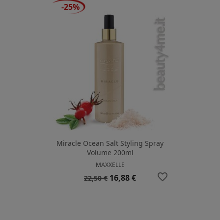
-25%
Miracle Ocean Salt Styling Spray
Volume 200ml
MAXXELLE
favorite_border
Prezzo
Prezzo
16,88 €
22,50 €
base