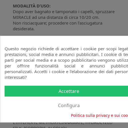
MODALITÀ D’USO:
Dopo aver bagnato e tamponato i capelli, spruzzare
MIRACLE ad una distanza di circa 10/20 cm.
Non risciacquare; procedere con l’asciugatura
desiderata.
BENEFICI
Questo negozio richiede di accettare i cookie per scopi legat
Dal seme del frutto del Baobab, definito
prestazioni, social media e annunci pubblicitari. I cookie di te
l’Albero della Vita, si estrae questo Olio
parti per social media e a scopo pubblicitario vengono utilizz
ricchissimo di Proteine, Vitamina A, D, E, C
per offrire funzionalità social e annunci pubblicit
(circa 6 volte di più che nella polpa d’arancio),
personalizzati. Accetti i cookie e l'elaborazione dei dati person
B1, B2, PP ed innumerevoli Minerali.
interessati?
Packaging Certificato COMPOSTABILE, si
biodegrada completamente e naturalmente
nell’ambiente senza lasciare residui tossici.
Accettare
INGREDIENTI:
AQUA (WATER), STEARYL ALCOHOL,
BEHENTRIMONIUM CHLORIDE, ADANSONIA
Configura
DIGITATA SEED OIL, CETYL ALCOHOL,
Politica sulla privacy e sui coo
CYCLOPENTASILOXANE, DISODIUM EDTA,
ETHYLHEXYL METHOXYCINNAMATE, HYDROLYZED
SILK, ISOPROPYL ALCOHOL,