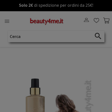
Solo 2€
Spedizione gratis
di spedizione per ordini da 25€!
a partire da 70€!

search