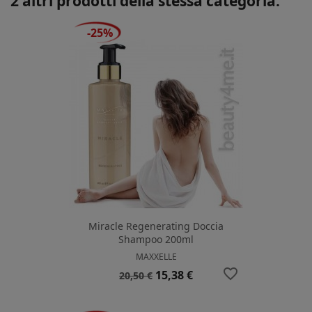
2 altri prodotti della stessa categoria:
-25%
Miracle Regenerating Doccia
Shampoo 200ml
MAXXELLE
favorite_border
Prezzo
Prezzo
15,38 €
20,50 €
base