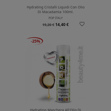
Hydrating Cristalli Liquidi Con Olio
Di Macadamia 100ml.
POP ITALY
favorite_border
Prezzo
Prezzo
14,40 €
19,20 €
base
-25%
Hydrating Maschera All'Olio Di