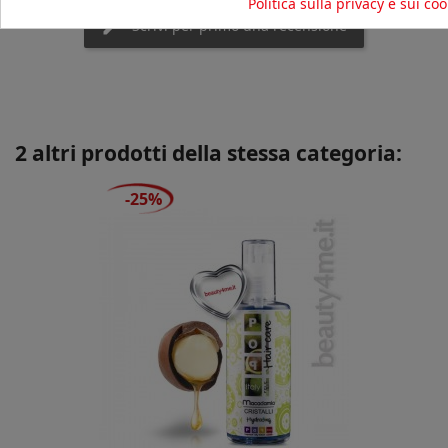
Politica sulla privacy e sui coo
Scrivi per primo una recensione
2 altri prodotti della stessa categoria:
-25%