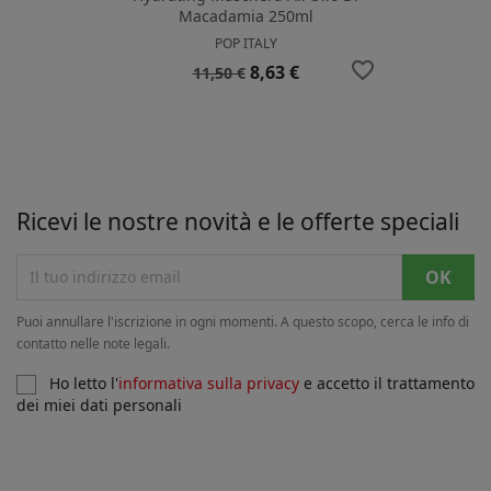
Macadamia 250ml
POP ITALY
favorite_border
Prezzo
Prezzo
8,63 €
11,50 €
base
Ricevi le nostre novità e le offerte speciali
Puoi annullare l'iscrizione in ogni momenti. A questo scopo, cerca le info di
contatto nelle note legali.
Ho letto l'
informativa sulla privacy
e accetto il trattamento
dei miei dati personali