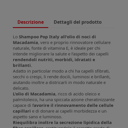
Descrizione
Dettagli del prodotto
Lo
Shampoo Pop Italy all'olio di noci di
Macadamia
, vero e proprio rinnovatore cellulare
naturale, fonte di vitamina E, è ideale per chi
intende migliorare la salute e l’aspetto dei capelli
rendendoli nutriti, morbidi, idratati e
brillanti
.
Adatto in particolar modo a chi ha capelli sfibrati,
secchi o crespi, li rende docili, luminosi e brillanti,
aiutando inoltre a districarli in modo naturale e
delicato.
L'olio di Macadamia
, ricco di acido oleico e
palmitoleico, ha una spiccata azione cheratinizzante
capace di f
avorire il rinnovamento delle cellule
capillari
e di donare ai capelli morbidezza e un
aspetto sano e luminoso.
Riequilibra inoltre la secrezione lipidica della
fibra capillare
, restituendole il corretto grado di