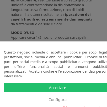
umidità e contrastandone la disidratazione a
lungo.L'esclusiva formulazione, ricca di lipidi
naturali, ha ottimi risultati nella
riparazione dei
capelli fragili ed estremamente danneggiati
da trattamenti o da sole e cloro.
MODO D'USO
Applicare circa 1/2 noci di prodotto sui capelli
bagnati, massaggiando delicatamente, quindi
risciacquare con acqua.
Questo negozio richiede di accettare i cookie per scopi legat
Consigliamo di completare il trattamento con
prestazioni, social media e annunci pubblicitari. I cookie di te
l'applicazione della
Maschera Riequilibrante
parti per social media e a scopo pubblicitario vengono utilizz
all'Olio di Macadamia
Pop Italy e in seguito dei
per offrire funzionalità social e annunci pubblicit
Cristalli Liquidi Riequilibranti con Olio di
personalizzati. Accetti i cookie e l'elaborazione dei dati person
Macadamia
Pop Italy.
interessati?
Accettare
Commenti (0)
Configura