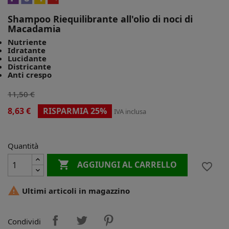
Shampoo Riequilibrante all'olio di noci di
Macadamia
Nutriente
Idratante
Lucidante
Districante
Anti crespo
11,50 €
8,63 €
RISPARMIA 25%
IVA inclusa
Quantità

AGGIUNGI AL CARRELLO
favorite_border

Ultimi articoli in magazzino
Condividi