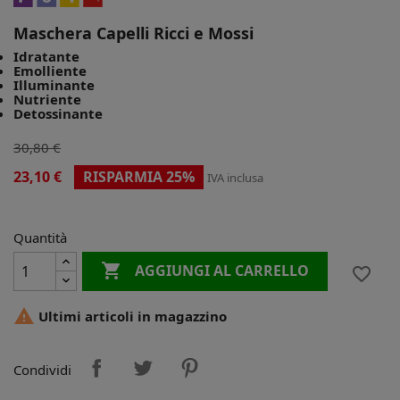
Maschera Capelli Ricci e Mossi
Idratante
Emolliente
Illuminante
Nutriente
Detossinante
30,80 €
23,10 €
RISPARMIA 25%
IVA inclusa
Quantità

AGGIUNGI AL CARRELLO
favorite_border

Ultimi articoli in magazzino
Condividi