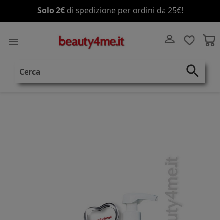
Solo 2€
di spedizione per ordini da 25€!

search