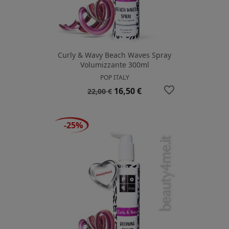
Curly & Wavy Beach Waves Spray
Volumizzante 300ml
POP ITALY
favorite_border
Prezzo
Prezzo
16,50 €
22,00 €
base
-25%