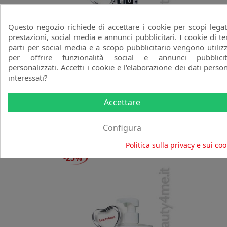
Questo negozio richiede di accettare i cookie per scopi legat
prestazioni, social media e annunci pubblicitari. I cookie di te
parti per social media e a scopo pubblicitario vengono utilizz
per offrire funzionalità social e annunci pubblicit
personalizzati. Accetti i cookie e l'elaborazione dei dati person
interessati?
Curly & Wavy Modelling Cream
300ml
Accettare
POP ITALY
favorite_border
Prezzo
Prezzo
16,50 €
22,00 €
Configura
base
Politica sulla privacy e sui coo
-25%