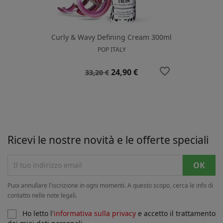
Curly & Wavy Defining Cream 300ml
POP ITALY
favorite_border
Prezzo
Prezzo
24,90 €
33,20 €
base
Ricevi le nostre novità e le offerte speciali
Puoi annullare l'iscrizione in ogni momenti. A questo scopo, cerca le info di
contatto nelle note legali.
Ho letto l'
informativa sulla privacy
e accetto il trattamento