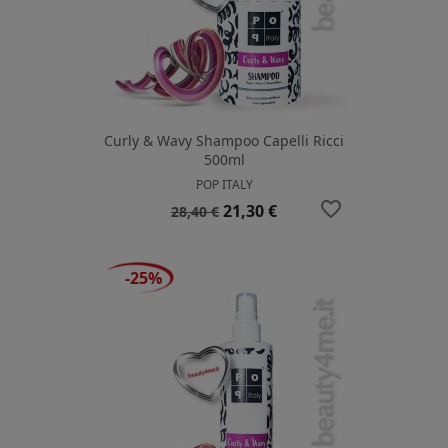
Curly & Wavy Shampoo Capelli Ricci
500ml
POP ITALY
favorite_border
Prezzo
Prezzo
21,30 €
28,40 €
base
-25%