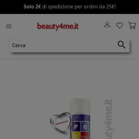
Solo 2€
di spedizione per ordini da 25€!

search