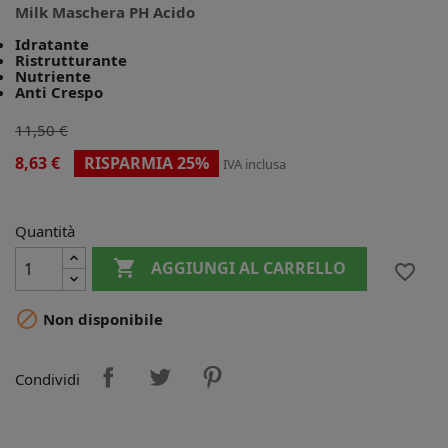
Milk Maschera PH Acido
Idratante
Ristrutturante
Nutriente
Anti Crespo
11,50 €
8,63 €
RISPARMIA 25%
IVA inclusa
Quantità

AGGIUNGI AL CARRELLO
favorite_border

Non disponibile
Condividi