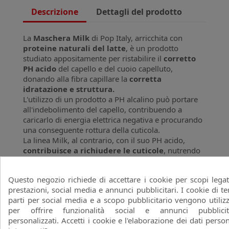
Descrizione
Dettagli del prodotto
La
Maschera Milk
di Pop Italy, arricchita con
proteine naturali del latte
, è un prodotto
studiato appositamente per ristabilire il
corretto
PH acido
del capello e del cuoio capelluto,
donando alla fibra capillare la
corretta
idratazione e struttura.
L'utilizzo di un prodotto a PH alcalino può portare
all'indebolimento del capello, contribuendo a
caricarlo di energia elettrica negativa e procurando
una conseguente rottura della cuticola.
La linea Milk, al contrario, con il suo PH acido,
contribuisce a richiudere le cuticole
, nutrendo
la fibra capillare in profondità e
donando un
aspetto sano e la giusta struttura al capello
.
Questo negozio richiede di accettare i cookie per scopi legat
La sua formula specifica, agisce sulle zone più
prestazioni, social media e annunci pubblicitari. I cookie di te
sensibili
idratando ed eliminando l'effetto
parti per social media e a scopo pubblicitario vengono utilizz
crespo
e la carica elettrostatica, mentre le proteine
per offrire funzionalità social e annunci pubblicit
contenute nella sua formulazione rendono inoltre i
personalizzati. Accetti i cookie e l'elaborazione dei dati person
capelli soffici e docili al pettine
.