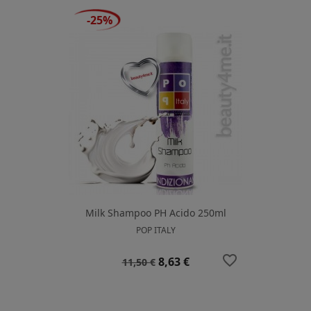
-25%
Milk Shampoo PH Acido 250ml
POP ITALY
favorite_border
Prezzo
Prezzo
8,63 €
11,50 €
base