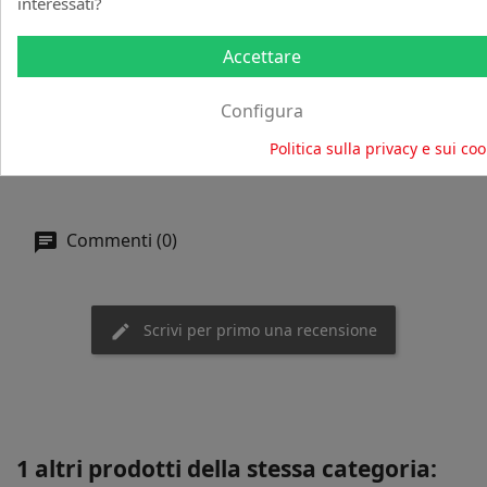
interessati?
MODO D'USO
Dopo lo shampoo, su capelli bagnati, applicare 1/2
Accettare
noci di prodotto su lunghezze e punte,
massaggiando delicatamente, lasciare in posa circa
Configura
1 minuto e risciacquare abbondantemente.
Consigliamo l'utilizzo in combinazione con lo
Politica sulla privacy e sui coo
Shampoo Milk
.
Commenti (0)
Scrivi per primo una recensione
1 altri prodotti della stessa categoria: