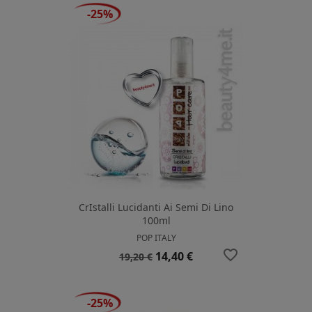
-25%
CrIstalli Lucidanti Ai Semi Di Lino
100ml
POP ITALY
favorite_border
Prezzo
Prezzo
14,40 €
19,20 €
base
-25%