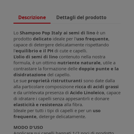
Descrizione
Dettagli del prodotto
Lo
Shampoo Pop Italy ai semi di lino
è un
prodotto
delicato
ideale per l'
uso frequente
,
capace di detergere delicatamente rispettando
l'
equilibrio e il PH
di cute e capelli.
L’olio di semi di lino
contenuto nella nostra
formula, è un ottimo
nutriente naturale
, utile a
contrastare la formazione delle
doppie punte e la
disidratazione
del capello.
Le sue
proprietà ristrutturanti
sono date dalla
alla particolare composizione
ricca di acidi grassi
e da un’elevata presenza di
Acido Linoleico
, capace
di idratare i capelli senza appesantirli e donare
elasticità e resistenza
alla fibra.
Ideale per tutti i tipi di capelli e per un
uso
frequente
, deterge delicatamente.
MODO D'USO
Applicare sui capelli bagnati 1/2 noci di prodotto,