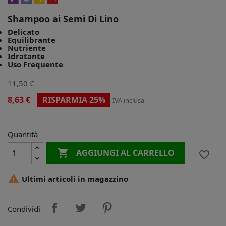
Shampoo ai Semi Di Lino
Delicato
Equilibrante
Nutriente
Idratante
Uso Frequente
11,50 €
8,63 €
RISPARMIA 25%
IVA inclusa
Quantità

AGGIUNGI AL CARRELLO
favorite_border

Ultimi articoli in magazzino
Condividi