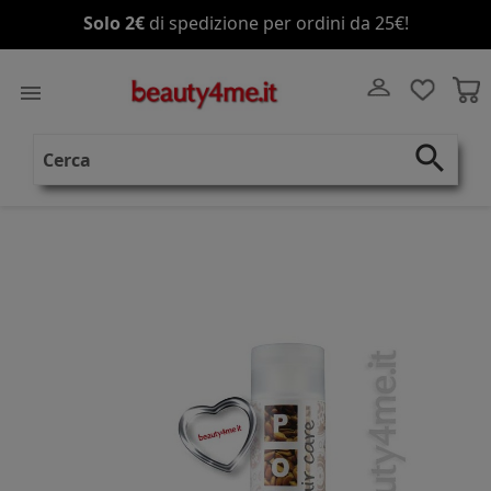
Solo 2€
di spedizione per ordini da 25€!

search