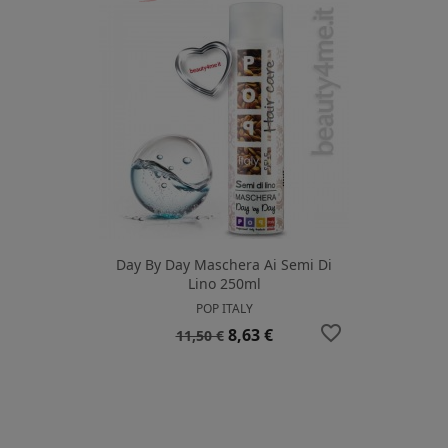
Day By Day Maschera Ai Semi Di
Lino 250ml
POP ITALY
favorite_border
Prezzo
Prezzo
8,63 €
11,50 €
base