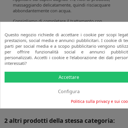
massaggiando delicatamente, quindi risciacquare
abbondantemente con acqua.
Consigliamo di completare il trattamento con
l'applicazione della Maschera Delicata ai Semi Di
Lino Pop Italy e in seguito dei Cristalli Liquidi
Questo negozio richiede di accettare i cookie per scopi legat
Lucidanti con Olio di Semi Di Lino Pop Italy.
prestazioni, social media e annunci pubblicitari. I cookie di te
parti per social media e a scopo pubblicitario vengono utilizz
per offrire funzionalità social e annunci pubblicit
personalizzati. Accetti i cookie e l'elaborazione dei dati person
Commenti (0)
interessati?
Accettare
Scrivi per primo una recensione
Configura
Politica sulla privacy e sui coo
2 altri prodotti della stessa categoria: