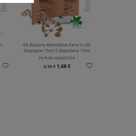
i
Kit Bustine Monodose Kera-V Life
Shampoo 15ml E Maschera 15ml
PK PURA KOSMETICA
favorite_border
favorite_border
Prezzo
Prezzo
1,68 €
2,10 €
base