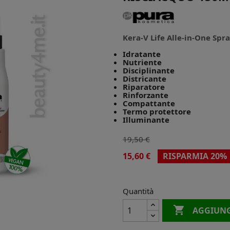
Kera-V Life Alle-in-One Spr
Idratante
Nutriente
Disciplinante
Districante
Riparatore
Rinforzante
Compattante
Termo protettore
Illuminante
19,50 €
15,60 €
RISPARMIA 20%
Quantità

AGGIUNG