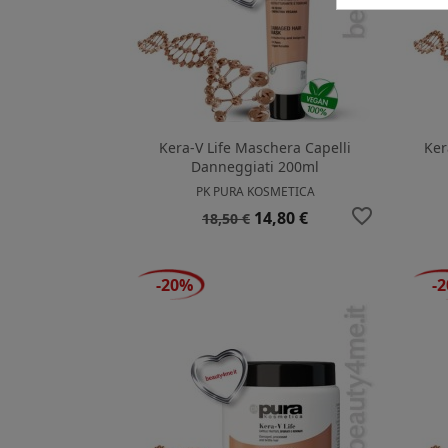
Kera-V Life Maschera Capelli
Ker
Danneggiati 200ml
PK PURA KOSMETICA
favorite_border
Prezzo
Prezzo
14,80 €
18,50 €
base
-20%
-