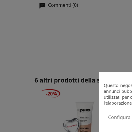
Commenti (0)
6 altri prodotti della stessa cate
Questo negozi
annunci pubbli
-20%
-
utilizzati per 
l'elaborazione
Configura