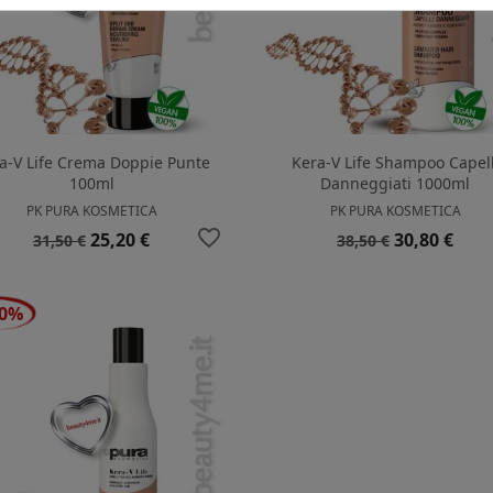
a-V Life Crema Doppie Punte
Kera-V Life Shampoo Capell
100ml
Danneggiati 1000ml
PK PURA KOSMETICA
PK PURA KOSMETICA
favorite_border
Prezzo
Prezzo
Prezzo
Prezzo
25,20 €
30,80 €
31,50 €
38,50 €
base
base
20%