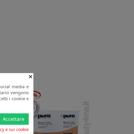
×
social media e
citario vengono
-20%
etti i cookie e
Accettare
acy e sui cookie