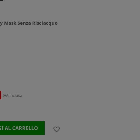
ay Mask Senza Risciacquo
IVA inclusa
I AL CARRELLO
favorite_border