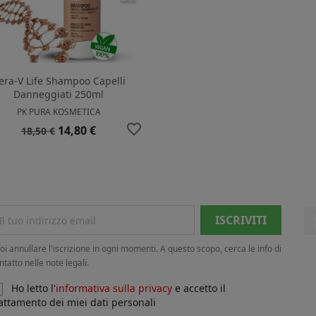
era-V Life Shampoo Capelli
Danneggiati 250ml
PK PURA KOSMETICA
favorite_border
Prezzo
Prezzo
14,80 €
18,50 €
base
oi annullare l'iscrizione in ogni momenti. A questo scopo, cerca le info di
ntatto nelle note legali.
Ho letto l'
informativa sulla privacy
e accetto il
attamento dei miei dati personali