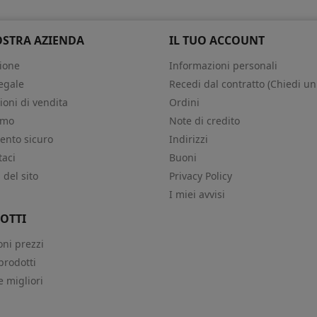
OSTRA AZIENDA
IL TUO ACCOUNT
ione
Informazioni personali
egale
Recedi dal contratto (Chiedi un
ioni di vendita
Ordini
amo
Note di credito
nto sicuro
Indirizzi
taci
Buoni
del sito
Privacy Policy
i
I miei avvisi
OTTI
oni prezzi
prodotti
e migliori