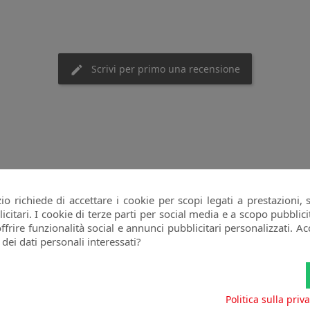
Scrivi per primo una recensione
goria:
o richiede di accettare i cookie per scopi legati a prestazioni, 
citari. I cookie di terze parti per social media e a scopo pubbli
20%
-20%
offrire funzionalità social e annunci pubblicitari personalizzati. Acc
 dei dati personali interessati?
Politica sulla priv