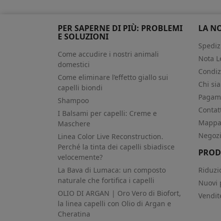
PER SAPERNE DI PIÙ: PROBLEMI
LA N
E SOLUZIONI
Spediz
Come accudire i nostri animali
Nota L
domestici
Condiz
Come eliminare l’effetto giallo sui
Chi si
capelli biondi
Pagame
Shampoo
Contat
I Balsami per capelli: Creme e
Mappa 
Maschere
Negoz
Linea Color Live Reconstruction.
Perché la tinta dei capelli sbiadisce
PROD
velocemente?
La Bava di Lumaca: un composto
Riduzi
naturale che fortifica i capelli
Nuovi 
OLIO DI ARGAN | Oro Vero di Biofort,
Vendit
la linea capelli con Olio di Argan e
Cheratina