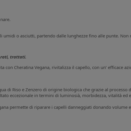
inare.
li umidi o asciutti, partendo dalle lunghezze fino alle punte. Non 
ati, trattati.
ta con Cheratina Vegana, rivitalizza il capello, con un’ efficace azi
ua di Riso e Zenzero di origine biologica che grazie al processo d
tato eccezionale in termini di luminosià, morbidezza, vitalità ed e
a permette di riparare i capelli danneggiati donando volume e spe