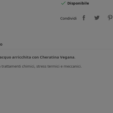

Disponibile
Condividi
to
iacquo arricchita con Cheratina Vegana
.
a trattamenti chimici, stress termici e meccanici.