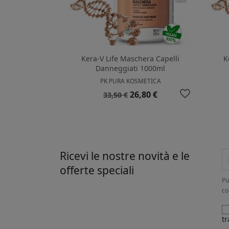
Kera-V Life Maschera Capelli
K
Danneggiati 1000ml
PK PURA KOSMETICA
favorite_border
Prezzo
Prezzo
26,80 €
33,50 €
base
Ricevi le nostre novità e le
offerte speciali
Pu
co
tr