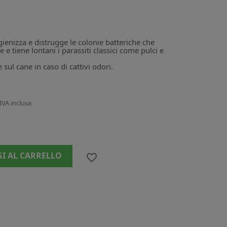
gienizza e distrugge le colonie batteriche che
e e tiene lontani i parassiti classici come pulci e
 sul cane in caso di cattivi odori.
IVA inclusa
I AL CARRELLO
favorite_border