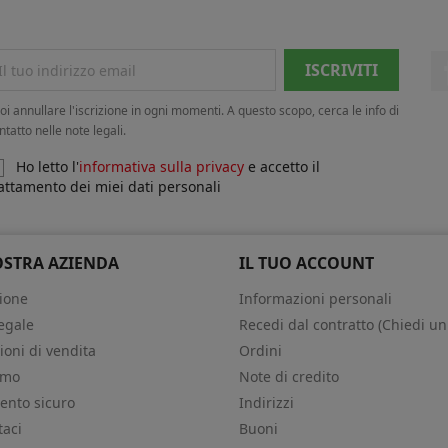
oi annullare l'iscrizione in ogni momenti. A questo scopo, cerca le info di
ntatto nelle note legali.
Ho letto l'
informativa sulla privacy
e accetto il
attamento dei miei dati personali
OSTRA AZIENDA
IL TUO ACCOUNT
ione
Informazioni personali
egale
Recedi dal contratto (Chiedi un
ioni di vendita
Ordini
amo
Note di credito
nto sicuro
Indirizzi
taci
Buoni