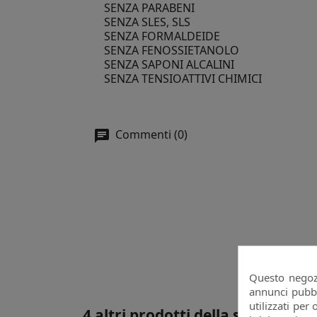
SENZA PARABENI
SENZA SLES, SLS
SENZA FORMALDEIDE
SENZA FENOSSIETANOLO
SENZA SAPONI ALCALINI
SENZA TENSIOATTIVI CHIMICI
Commenti (0)
Questo negozi
annunci pubbli
utilizzati per 
4 altri prodotti della stessa cate