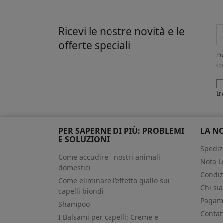
Ricevi le nostre novità e le
offerte speciali
Pu
co
tr
PER SAPERNE DI PIÙ: PROBLEMI
LA N
E SOLUZIONI
Spediz
Come accudire i nostri animali
Nota L
domestici
Condiz
Come eliminare l’effetto giallo sui
Chi si
capelli biondi
Pagame
Shampoo
Contat
I Balsami per capelli: Creme e