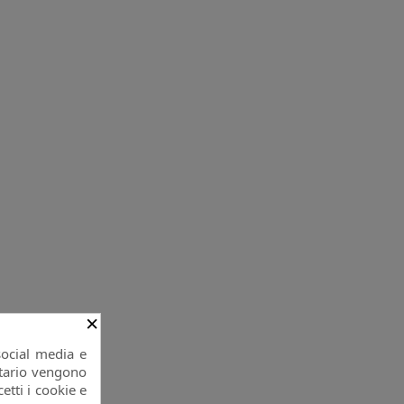
×
social media e
citario vengono
etti i cookie e