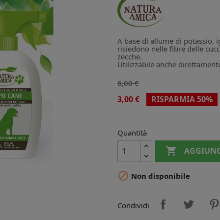
A base di allume di potassio, i
risiedono nelle fibre delle cucc
zecche.
Utilizzabile anche direttamente
6,00 €
3,00 €
RISPARMIA 50%
Quantità

AGGIUNG

Non disponibile
Condividi