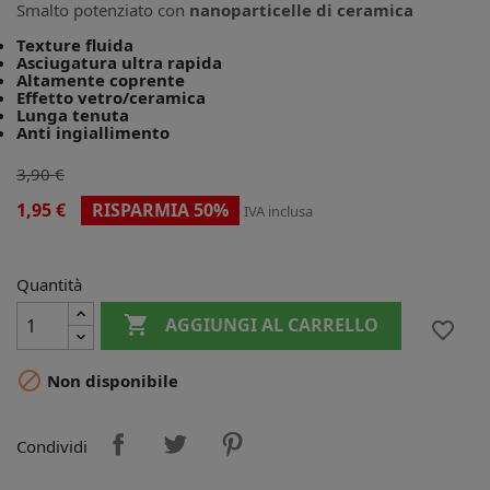
Smalto potenziato con
nanoparticelle di ceramica
Texture fluida
Asciugatura ultra rapida
Altamente coprente
Effetto vetro/ceramica
Lunga tenuta
Anti ingiallimento
3,90 €
1,95 €
RISPARMIA 50%
IVA inclusa
Quantità

AGGIUNGI AL CARRELLO
favorite_border

Non disponibile
Condividi