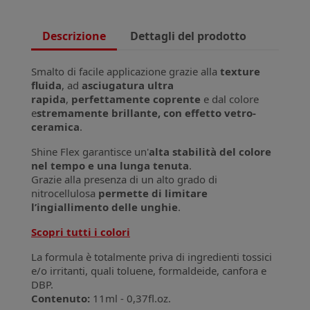
Descrizione
Dettagli del prodotto
Smalto di facile applicazione grazie alla
texture
fluida
, ad
asciugatura ultra
rapida
,
perfettamente coprente
e dal colore
e
stremamente brillante, con effetto vetro-
ceramica
.
Shine Flex garantisce un'
alta stabilità del colore
nel tempo e una lunga tenuta
.
Grazie alla presenza di un alto grado di
nitrocellulosa
permette di limitare
l’ingiallimento delle unghie
.
Scopri tutti i colori
La formula è totalmente priva di ingredienti tossici
e/o irritanti, quali toluene, formaldeide, canfora e
DBP.
Contenuto:
11ml - 0,37fl.oz.