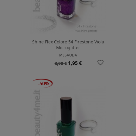
Shine Flex Colore 54 Firestone Viola
Microglitter
MESAUDA
favorite_border
Prezzo
Prezzo
1,95 €
3,90 €
base
-50%