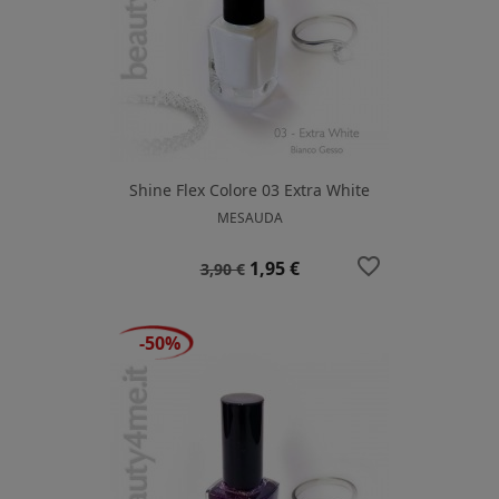
Shine Flex Colore 03 Extra White
MESAUDA
favorite_border
Prezzo
Prezzo
1,95 €
3,90 €
base
-50%