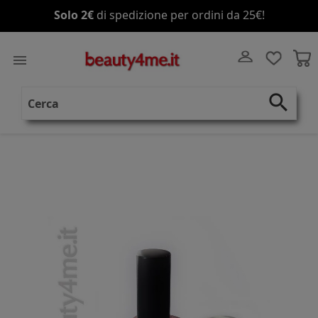
Solo 2€
Spedizione gratis
di spedizione per ordini da 25€!
a partire da 70€!

search