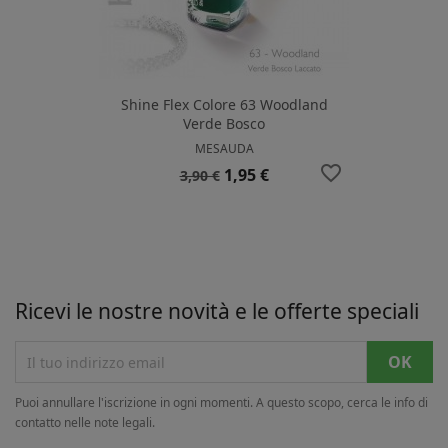
Shine Flex Colore 63 Woodland
Verde Bosco
MESAUDA
favorite_border
Prezzo
Prezzo
1,95 €
3,90 €
base
Ricevi le nostre novità e le offerte speciali
Puoi annullare l'iscrizione in ogni momenti. A questo scopo, cerca le info di
contatto nelle note legali.