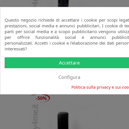
Questo negozio richiede di accettare i cookie per scopi legat
prestazioni, social media e annunci pubblicitari. I cookie di te
parti per social media e a scopo pubblicitario vengono utilizz
per offrire funzionalità social e annunci pubblicit
personalizzati. Accetti i cookie e l'elaborazione dei dati person
interessati?
Shine Flex Colore 51 Poison Viola
Accettare
Perlato
MESAUDA
Configura
favorite_border
Prezzo
Prezzo
1,95 €
3,90 €
base
Politica sulla privacy e sui coo
-50%