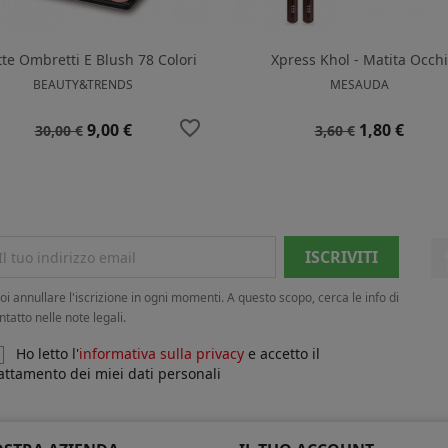
tte Ombretti E Blush 78 Colori
Xpress Khol - Matita Occhi
BEAUTY&TRENDS
MESAUDA
favorite_border
Prezzo
Prezzo
Prezzo
Prezzo
9,00 €
1,80 €
30,00 €
3,60 €
base
base
oi annullare l'iscrizione in ogni momenti. A questo scopo, cerca le info di
ntatto nelle note legali.
Ho letto l'
informativa sulla privacy
e accetto il
attamento dei miei dati personali