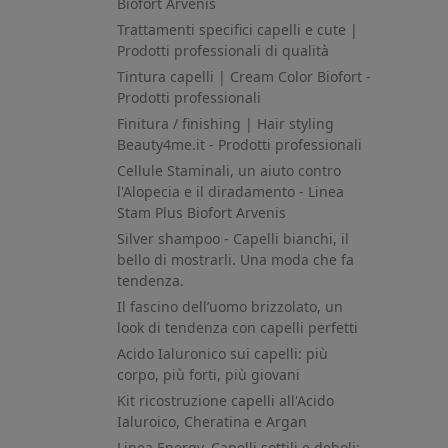
Biofort Arvenis
Trattamenti specifici capelli e cute |
Prodotti professionali di qualità
Tintura capelli | Cream Color Biofort -
Prodotti professionali
Finitura / finishing | Hair styling
Beauty4me.it - Prodotti professionali
Cellule Staminali, un aiuto contro
l'Alopecia e il diradamento - Linea
Stam Plus Biofort Arvenis
Silver shampoo - Capelli bianchi, il
bello di mostrarli. Una moda che fa
tendenza.
Il fascino dell’uomo brizzolato, un
look di tendenza con capelli perfetti
Acido Ialuronico sui capelli: più
corpo, più forti, più giovani
Kit ricostruzione capelli all'Acido
Ialuroico, Cheratina e Argan
Linea Energy. Capelli sottili e deboli: