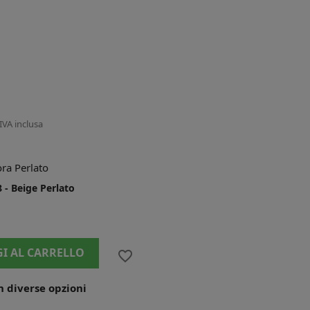
IVA inclusa
ra Perlato
 - Beige Perlato
I AL CARRELLO
favorite_border
n diverse opzioni