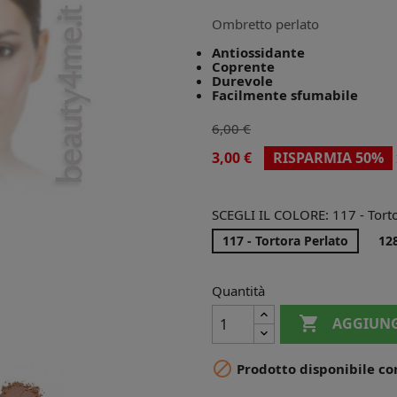
Ombretto perlato
Antiossidante
Coprente
Durevole
Facilmente sfumabile
6,00 €
3,00 €
RISPARMIA 50%
SCEGLI IL COLORE: 117 - Torto
117 - Tortora Perlato
128
Quantità

AGGIUNG

Prodotto disponibile co