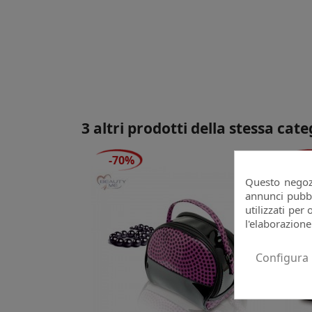
3 altri prodotti della stessa cate
-70%
-
Questo negozi
annunci pubbli
utilizzati per 
l'elaborazione
Configura