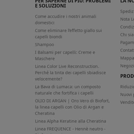
PER SAPERNE DI PIÙ: PROBLEMI
LA N
E SOLUZIONI
Spediz
Come accudire i nostri animali
Nota L
domestici
Condiz
Come eliminare l’effetto giallo sui
Chi si
capelli biondi
Pagame
Shampoo
Contat
I Balsami per capelli: Creme e
Mappa 
Maschere
Negoz
Linea Color Live Reconstruction.
Perché la tinta dei capelli sbiadisce
PROD
velocemente?
La Bava di Lumaca: un composto
Riduzi
naturale che fortifica i capelli
Nuovi 
OLIO DI ARGAN | Oro Vero di Biofort,
Vendit
la linea capelli con Olio di Argan e
Cheratina
Linea Alpha Keratine alla Cheratina
Linea FREQUENCE - Hennè neutro -