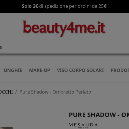
Solo 2€
Spedizione gratis
di spedizione per ordini da 25€!
a partire da 70€!
UNGHIE
MAKE-UP
VISO CORPO SOLARI
PRODOT
OCCHI
Pure Shadow - Ombretto Perlato
PURE SHADOW - O