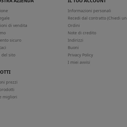
OSTRA AZIENDA
IL TUO ACCOUNT
ione
Informazioni personali
egale
Recedi dal contratto (Chiedi un
ioni di vendita
Ordini
amo
Note di credito
nto sicuro
Indirizzi
taci
Buoni
del sito
Privacy Policy
i
I miei avvisi
OTTI
oni prezzi
prodotti
e migliori