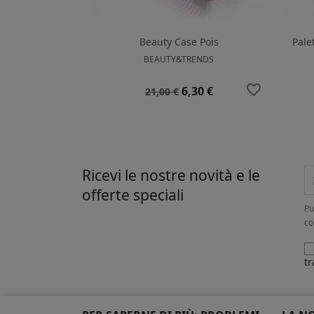
Beauty Case Pois
Pale
BEAUTY&TRENDS
favorite_border
Prezzo
Prezzo
6,30 €
21,00 €
base
Ricevi le nostre novità e le
offerte speciali
Pu
co
tr