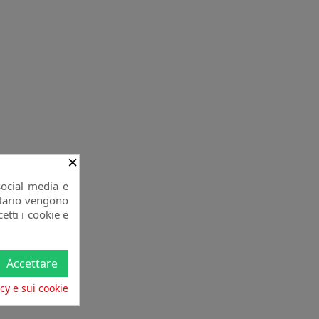
×
social media e
citario vengono
etti i cookie e
Accettare
acy e sui cookie