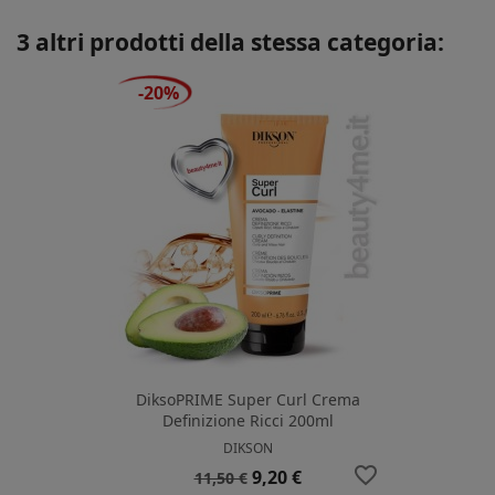
3 altri prodotti della stessa categoria:
-20%
DiksoPRIME Super Curl Crema
Definizione Ricci 200ml
DIKSON
favorite_border
Prezzo
Prezzo
9,20 €
11,50 €