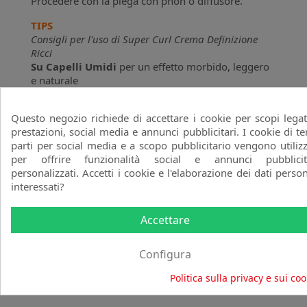
Procedere con la piega con phon o diffusore.
TIPS
Consigli per l'uso di Super Curl Crema Definizione
Ricci
Su Capelli Umidi
per un effetto morbido, leggero
e naturale
A metà asciugatura
per conferire al riccio
maggiore definizione
Questo negozio richiede di accettare i cookie per scopi legat
Su Capelli Asciutti
per definire intensamente il
prestazioni, social media e annunci pubblicitari. I cookie di te
riccio ed un effetto «croccante»
parti per social media e a scopo pubblicitario vengono utilizz
per offrire funzionalità social e annunci pubblicit
personalizzati. Accetti i cookie e l'elaborazione dei dati person
interessati?
Commenti (0)
Accettare
Scrivi per primo una recensione
Configura
Politica sulla privacy e sui coo