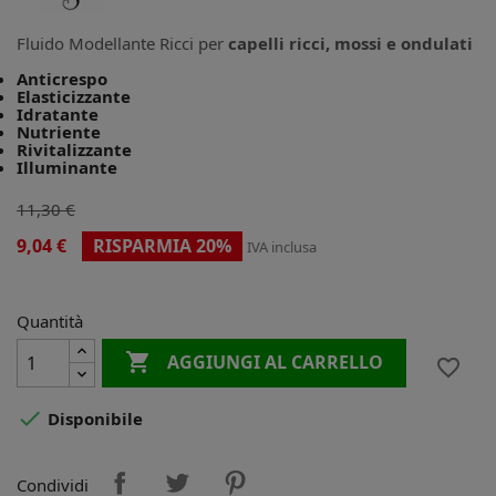
Fluido Modellante Ricci per
capelli ricci, mossi e ondulati
Anticrespo
Elasticizzante
Idratante
Nutriente
Rivitalizzante
Illuminante
11,30 €
9,04 €
RISPARMIA 20%
IVA inclusa
Quantità

AGGIUNGI AL CARRELLO
favorite_border

Disponibile
Condividi