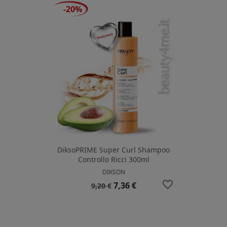
-20%
DiksoPRIME Super Curl Shampoo
Controllo Ricci 300ml
DIKSON
favorite_border
Prezzo
Prezzo
7,36 €
9,20 €
base