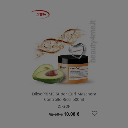
base
-20%
DiksoPRIME Super Curl Maschera
Controllo Ricci 500ml
DIKSON
favorite_border
Prezzo
Prezzo
10,08 €
12,60 €
base