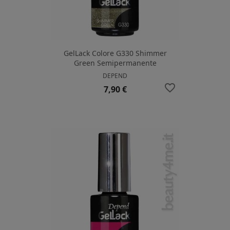
GelLack Colore G330 Shimmer
Green Semipermanente
DEPEND
favorite_border
Prezzo
7,90 €