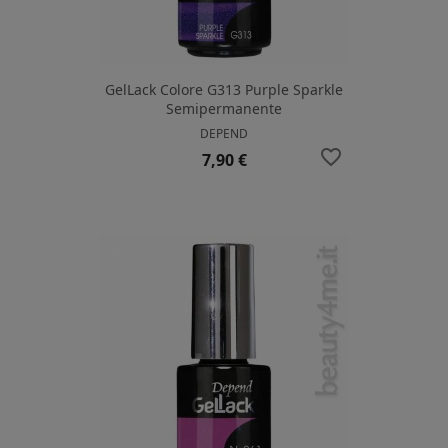
GelLack Colore G313 Purple Sparkle
Semipermanente
DEPEND
favorite_border
Prezzo
7,90 €