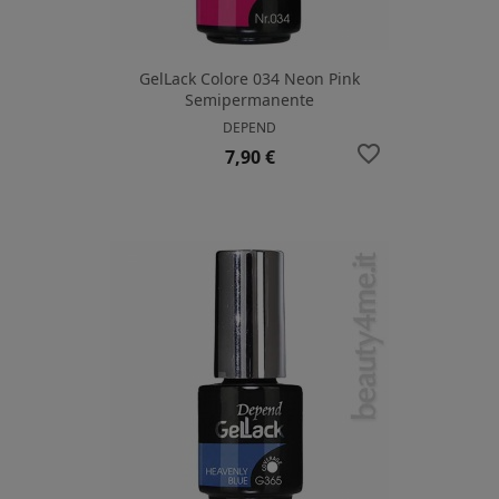
GelLack Colore 034 Neon Pink
Semipermanente
DEPEND
favorite_border
Prezzo
7,90 €