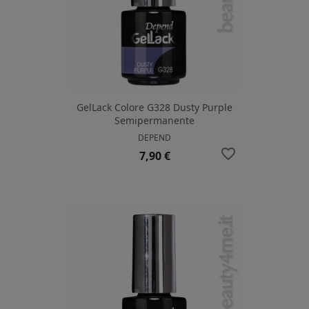
GelLack Colore G328 Dusty Purple
Semipermanente
DEPEND
favorite_border
Prezzo
7,90 €