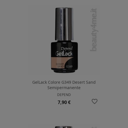
GelLack Colore G349 Desert Sand
Semipermanente
DEPEND
favorite_border
Prezzo
7,90 €