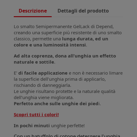
Descrizione
Dettagli del prodotto
Lo smalto Semipermanente GelLack di Depend,
creando una superficie più resistente di uno smalto
classico, permette una
lunga durata, ed un
colore e una luminosità intensi
.
Ad alta coprenza, dona all’unghia un effetto
naturale e sottile
.
E'
di facile applicazione
e non è necessario limare
la superficie dell’unghia prima di applicarlo,
rischiando di danneggiarla.
Le unghie risultano protette e la naturale qualità
dell’unghia viene migliorata.
Perfetto anche sulle unghie dei pied
i.
Scopri tutti i colori!
In pochi minuti
unghie perfette!
Con un batuffolo di cotone detergere l'unghia