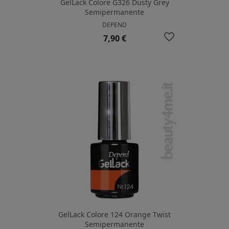
GelLack Colore G326 Dusty Grey
Semipermanente
DEPEND
favorite_border
Prezzo
7,90 €
GelLack Colore 124 Orange Twist
Semipermanente