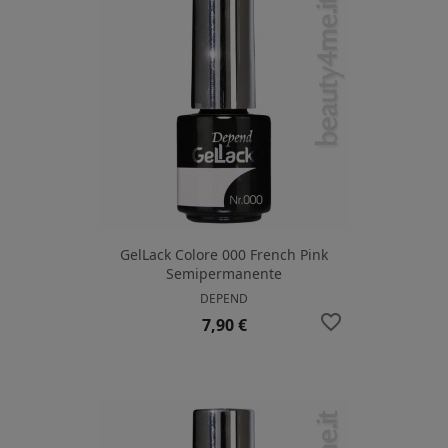
GelLack Colore 000 French Pink
Semipermanente
DEPEND
favorite_border
Prezzo
7,90 €