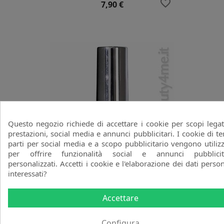
favorite_border
Prezzo
7,90 €
Questo negozio richiede di accettare i cookie per scopi legat
prestazioni, social media e annunci pubblicitari. I cookie di te
parti per social media e a scopo pubblicitario vengono utilizz
per offrire funzionalità social e annunci pubblicit
personalizzati. Accetti i cookie e l'elaborazione dei dati person
interessati?
GelLack Colore G375 Lovin' It
Semipermanente
Accettare
DEPEND
favorite_border
Prezzo
7,90 €
Configura