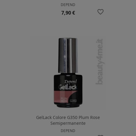
DEPEND
favorite_border
Prezzo
7,90 €
GelLack Colore G350 Plum Rose
Semipermanente
DEPEND