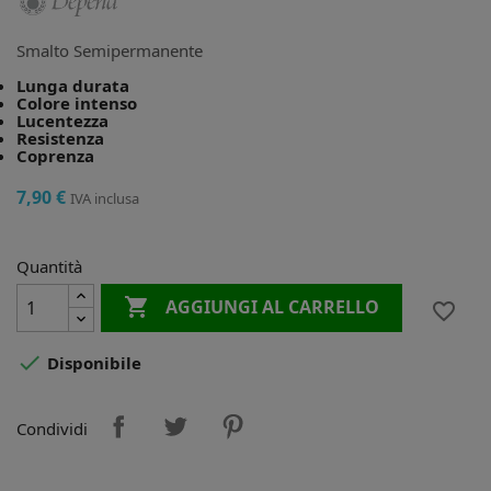
Smalto Semipermanente
Lunga durata
Colore intenso
Lucentezza
Resistenza
Coprenza
7,90 €
IVA inclusa
Quantità

AGGIUNGI AL CARRELLO
favorite_border

Disponibile
Condividi