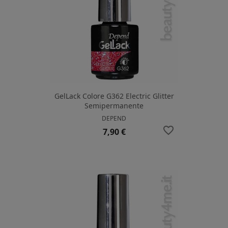
GelLack Colore G362 Electric Glitter
Semipermanente
DEPEND
favorite_border
Prezzo
7,90 €