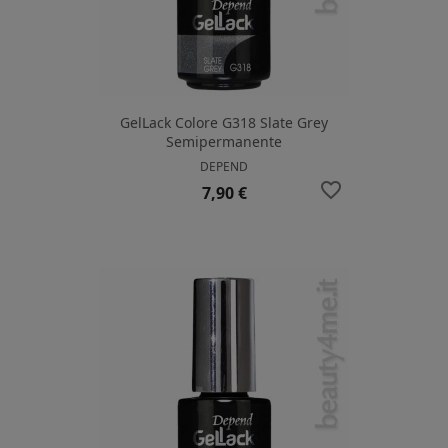
GelLack Colore G318 Slate Grey
Semipermanente
DEPEND
favorite_border
Prezzo
7,90 €