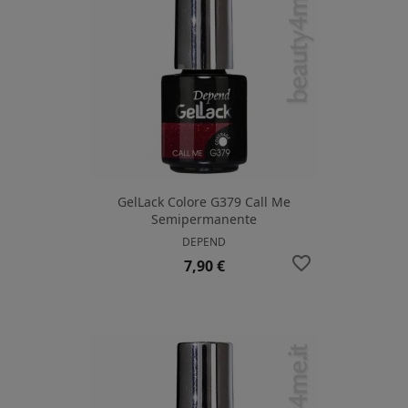
GelLack Colore G379 Call Me
Semipermanente
DEPEND
favorite_border
Prezzo
7,90 €