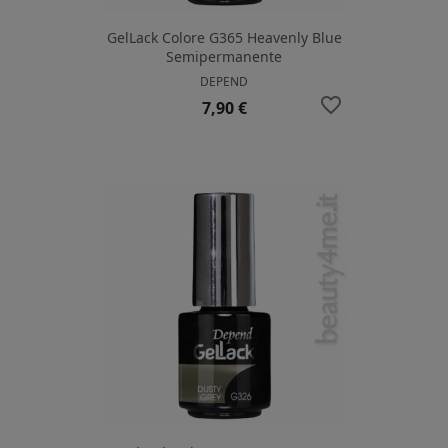
GelLack Colore G365 Heavenly Blue
Semipermanente
DEPEND
favorite_border
Prezzo
7,90 €