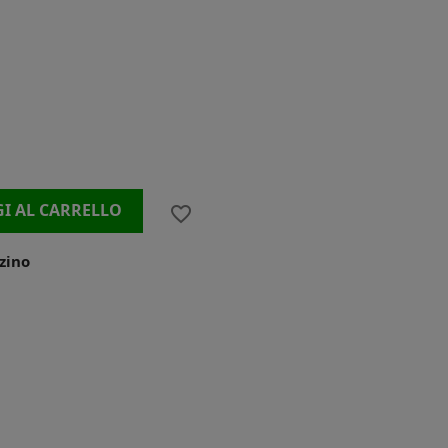
I AL CARRELLO
favorite_border
zino