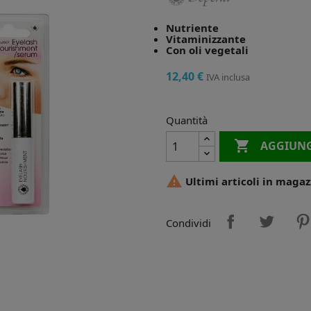
Nutriente
Vitaminizzante
Con oli vegetali
12,40 €
IVA inclusa
Quantità

AGGIUNG

Ultimi articoli in magaz
Condividi