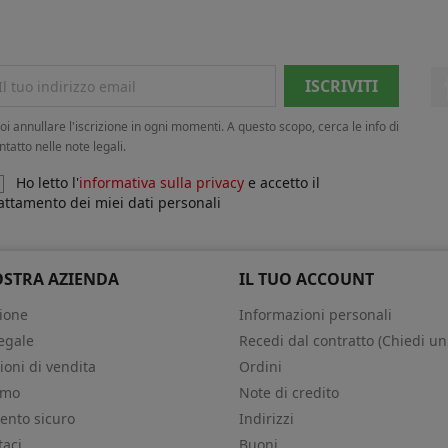
oi annullare l'iscrizione in ogni momenti. A questo scopo, cerca le info di
ntatto nelle note legali.
Ho letto l'
informativa sulla privacy
e accetto il
attamento dei miei dati personali
OSTRA AZIENDA
IL TUO ACCOUNT
ione
Informazioni personali
egale
Recedi dal contratto (Chiedi un
ioni di vendita
Ordini
amo
Note di credito
nto sicuro
Indirizzi
taci
Buoni