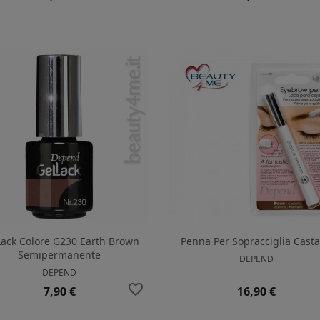
Lack Colore G230 Earth Brown
Penna Per Sopracciglia Cast
Semipermanente
DEPEND
DEPEND
favorite_border
Prezzo
Prezzo
7,90 €
16,90 €