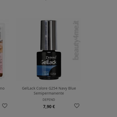
ano
GelLack Colore G254 Navy Blue
Semipermanente
DEPEND
favorite_border
favorite_border
Prezzo
7,90 €