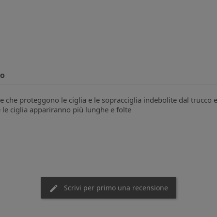
to
ne che proteggono le ciglia e le sopracciglia indebolite dal trucco e
e le ciglia appariranno più lunghe e folte
Scrivi per primo una recensione