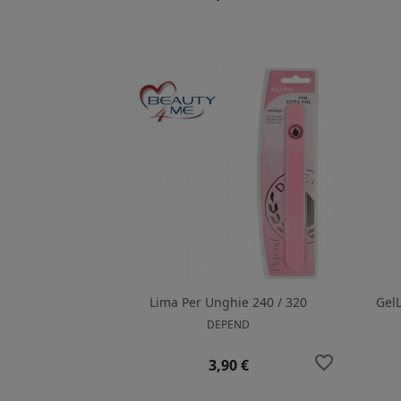
Lima Per Unghie 240 / 320
Gel
DEPEND
favorite_border
Prezzo
3,90 €