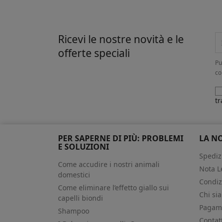
Ricevi le nostre novità e le
offerte speciali
Pu
co
tr
PER SAPERNE DI PIÙ: PROBLEMI
LA N
E SOLUZIONI
Spediz
Come accudire i nostri animali
Nota L
domestici
Condiz
Come eliminare l’effetto giallo sui
Chi si
capelli biondi
Pagame
Shampoo
Contat