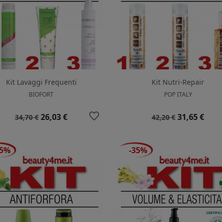
Kit Lavaggi Frequenti
Kit Nutri-Repair
BIOFORT
POP ITALY
favorite_border
Prezzo
Prezzo
Prezzo
Prezzo
26,03 €
31,65 €
34,70 €
42,20 €
base
base
35%
-35%