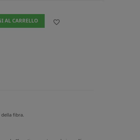
I AL CARRELLO
favorite_border
della fibra.