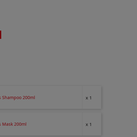
s Shampoo 200ml
x 1
s Mask 200ml
x 1