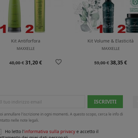
Kit Antiforfora
Kit Volume & Elasticità
MAXXELLE
MAXXELLE
favorite_border
Prezzo
Prezzo
Prezzo
Prezzo
31,20 €
38,35 €
48,00 €
59,00 €
base
base
oi annullare l'iscrizione in ogni momenti. A questo scopo, cerca le info di
ntatto nelle note legali.
Ho letto l'
informativa sulla privacy
e accetto il
attamento dei miei dati personali