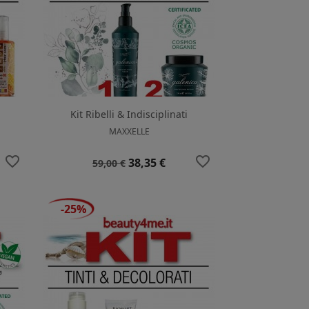
Kit Ribelli & Indisciplinati
MAXXELLE
favorite_border
favorite_border
Prezzo
Prezzo
38,35 €
59,00 €
base
-25%