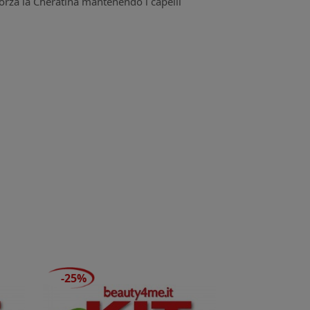
forza la Cheratina mantenendo i capelli
-25%