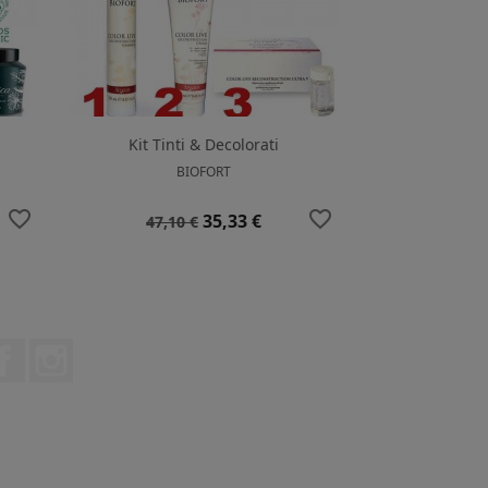
Kit Tinti & Decolorati
BIOFORT
favorite_border
favorite_border
Prezzo
Prezzo
35,33 €
47,10 €
base
Facebook
Instagram