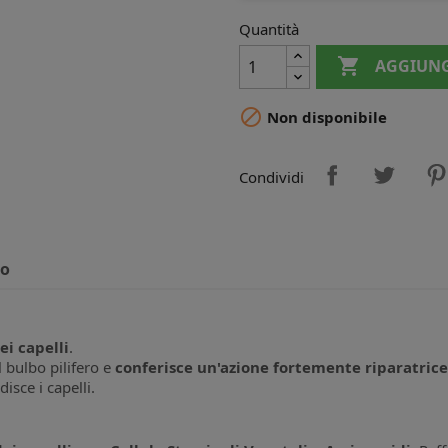
Quantità

AGGIUNG

Non disponibile
Condividi
to
i capelli
.
l bulbo pilifero e
conferisce un'azione fortemente riparatrice
isce i capelli.