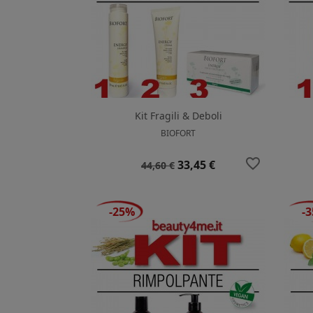
Kit Fragili & Deboli
BIOFORT
favorite_border
Prezzo
Prezzo
33,45 €
44,60 €
base
-25%
-