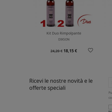
Kit Duo Rimpolpante
DIKSON
favorite_border
Prezzo
Prezzo
18,15 €
24,20 €
base
Ricevi le nostre novità e le
offerte speciali
Pu
co
tr