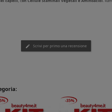
ei capelli
, c
on Cellule Staminali Vegetali e Aminoacidi
. Raf
Scrivi per primo una recensione
egoria:
25%
-35%