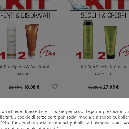
it Duo Spenti & Disidratati
Kit Duo Secchi & Crespi
BIOFORT
MAXXELLE
favorite_border
Prezzo
Prezzo
Prezzo
Prezzo
18,08 €
27,95 €
24,10 €
43,00 €
base
base
25%
-25%
o richiede di accettare i cookie per scopi legati a prestazioni, 
citari. I cookie di terze parti per social media e a scopo pubbli
offrire funzionalità social e annunci pubblicitari personalizzati. Acc
 dei dati personali interessati?