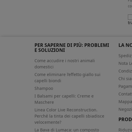
Pu
co
tr
PER SAPERNE DI PIÙ: PROBLEMI
LA N
E SOLUZIONI
Spediz
Come accudire i nostri animali
Nota L
domestici
Condiz
Come eliminare l’effetto giallo sui
Chi si
capelli biondi
Pagame
Shampoo
Contat
I Balsami per capelli: Creme e
Mappa 
Maschere
Negoz
Linea Color Live Reconstruction.
Perché la tinta dei capelli sbiadisce
PROD
velocemente?
La Bava di Lumaca: un composto
Riduzi