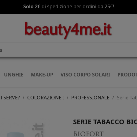
Solo 2€
Spedizione gratis
di spedizione per ordini da 25€!
a partire da 70€!
UNGHIE
MAKE-UP
VISO CORPO SOLARI
PRODOT
I SERVE?
COLORAZIONE :
PROFESSIONALE
Serie Ta
SERIE TABACCO B