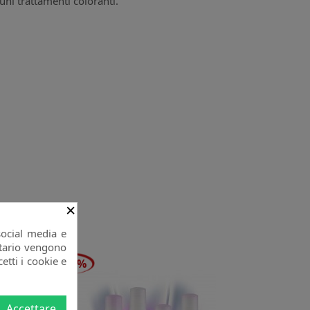
uni trattamenti coloranti.
×
social media e
citario vengono
etti i cookie e
-20%
Accettare