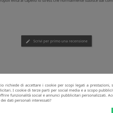
propoli evita al capello lo stress che normalmente subisce dai com
Scrivi per primo una recensione
goria:
o richiede di accettare i cookie per scopi legati a prestazioni, 
citari. I cookie di terze parti per social media e a scopo pubbli
offrire funzionalità social e annunci pubblicitari personalizzati. Acc
 dei dati personali interessati?