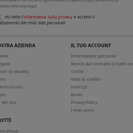
oi annullare l'iscrizione in ogni momenti. A questo scopo, cerca le info di
ntatto nelle note legali.
Ho letto l'
informativa sulla privacy
e accetto il
attamento dei miei dati personali
OSTRA AZIENDA
IL TUO ACCOUNT
ione
Informazioni personali
egale
Recedi dal contratto (Chiedi un
ioni di vendita
Ordini
amo
Note di credito
nto sicuro
Indirizzi
taci
Buoni
del sito
Privacy Policy
i
I miei avvisi
OTTI
oni prezzi