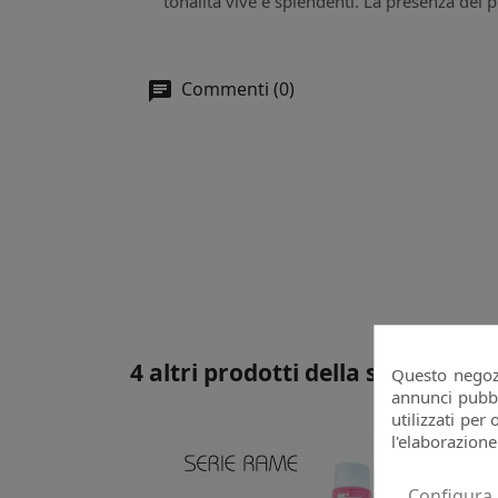
tonalità vive e splendenti. La presenza del 
Commenti (0)
4 altri prodotti della stessa cate
Questo negozi
annunci pubbli
utilizzati per 
l'elaborazione
Configura