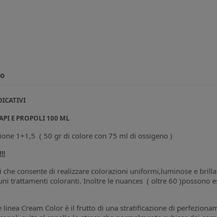
to
DICATIVI
API E PROPOLI 100 ML
zione 1+1,5 ( 50 gr di colore con 75 ml di ossigeno )
!!
li che consente di realizzare colorazioni uniformi,luminose e brill
 trattamenti coloranti. Inoltre le nuances ( oltre 60 )possono es
e linea Cream Color è il frutto di una stratificazione di perfeziona