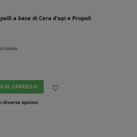
elli a base di
Cera d'api e Propoli
l colore
I AL CARRELLO
favorite_border
n diverse opzioni