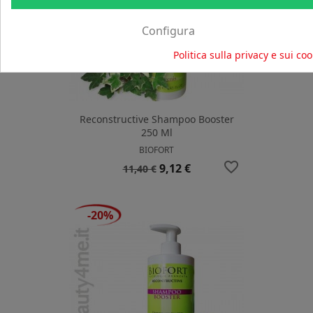
Configura
Politica sulla privacy e sui coo
Reconstructive Shampoo Booster
250 Ml
BIOFORT
favorite_border
Prezzo
Prezzo
9,12 €
11,40 €
base
-20%