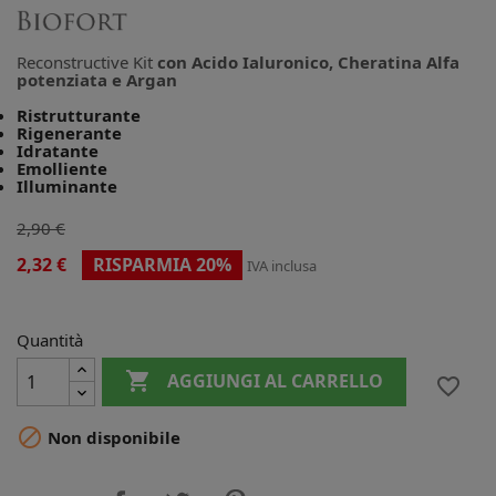
Reconstructive Kit
con Acido Ialuronico, Cheratina Alfa
potenziata e Argan
Ristrutturante
Rigenerante
Idratante
Emolliente
Illuminante
2,90 €
2,32 €
RISPARMIA 20%
IVA inclusa
Quantità

AGGIUNGI AL CARRELLO
favorite_border

Non disponibile