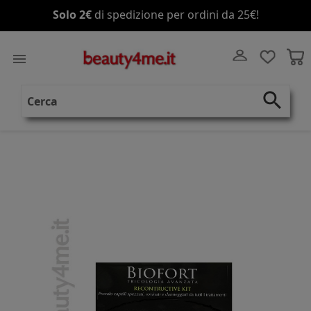
Solo 2€
Spedizione gratis
di spedizione per ordini da 25€!
a partire da 70€!

search