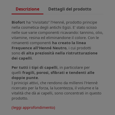
Descrizione
Dettagli del prodotto
Biofort
ha “rivisitato” l’Henné, prodotto principe
nella cosmetica degli antichi Egizi. E' stato scisso
nelle sue varie componenti ricavando: tannino, olio,
vitamine, resina ed eliminandone il colore. Con le
rimanenti componenti
ha creato la linea
Frequence all'Henné Neutro
, i cui prodotti
sono
di alta preziosità nella ristrutturazione
dei capelli
.
Per tutti i tipi di capelli
, in particolare per
quelli
fragili, porosi, sfibrati e tendenti alle
doppie punte
.
I prinicipi attivi, che rendono da millenni l’Hennè
ricercato per la forza, la lucentezza, il volume e la
vitalità che dà ai capelli, sono concentrati in questo
prodotto.
(leggi approfondimento)