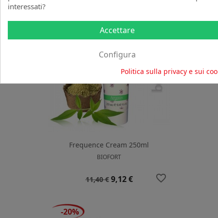
interessati?
-20%
Accettare
Configura
Politica sulla privacy e sui coo
Frequence Cream 250ml
BIOFORT
favorite_border
Prezzo
Prezzo
9,12 €
11,40 €
base
-20%