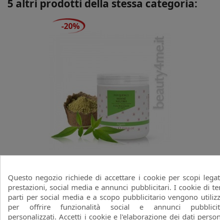
5 altri prodotti della stessa categoria:
-20%
Frequence Cream 1000ml
BIOFORT
Questo negozio richiede di accettare i cookie per scopi legat
prestazioni, social media e annunci pubblicitari. I cookie di te
favorite_border
Prezzo
Prezzo
18,64 €
parti per social media e a scopo pubblicitario vengono utilizz
23,30 €
base
per offrire funzionalità social e annunci pubblicit
personalizzati. Accetti i cookie e l'elaborazione dei dati person