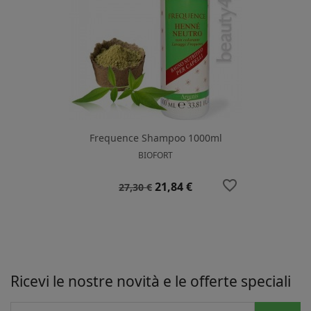
Frequence Shampoo 1000ml
BIOFORT
favorite_border
Prezzo
Prezzo
21,84 €
27,30 €
base
Ricevi le nostre novità e le offerte speciali