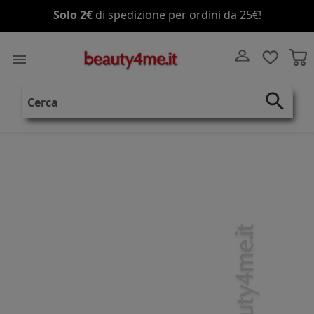
Solo 2€
Spedizione gratis
di spedizione per ordini da 25€!
a partire da 70€!

search