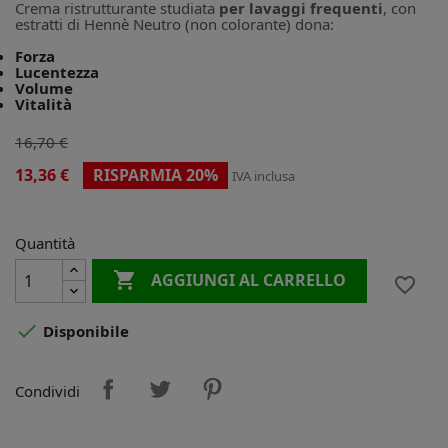
Crema ristrutturante studiata
per lavaggi frequenti
, con
estratti di Hennè Neutro (non colorante) dona:
Forza
Lucentezza
Volume
Vitalità
16,70 €
13,36 €
RISPARMIA 20%
IVA inclusa
Quantità

AGGIUNGI AL CARRELLO
favorite_border

Disponibile
Condividi