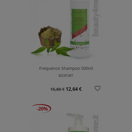
Frequence Shampoo 500ml
BIOFORT
favorite_border
Prezzo
Prezzo
12,64 €
15,80 €
base
-20%