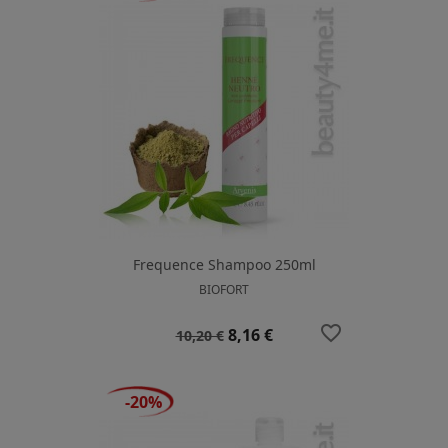
Frequence Shampoo 250ml
BIOFORT
favorite_border
Prezzo
Prezzo
8,16 €
10,20 €
base
-20%