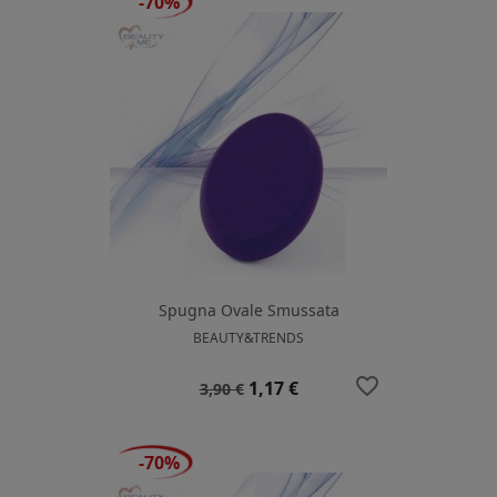
-70%
Spugna Ovale Smussata
BEAUTY&TRENDS
favorite_border
Prezzo
Prezzo
1,17 €
3,90 €
base
-70%