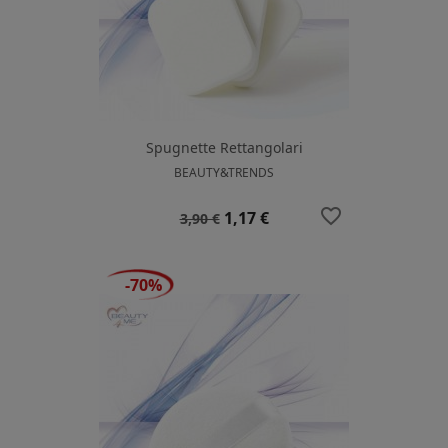
Spugnette Rettangolari
BEAUTY&TRENDS
favorite_border
Prezzo
Prezzo
1,17 €
3,90 €
base
-70%