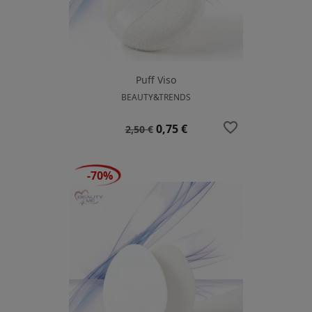
Puff Viso
BEAUTY&TRENDS
favorite_border
Prezzo
Prezzo
0,75 €
2,50 €
base
-70%