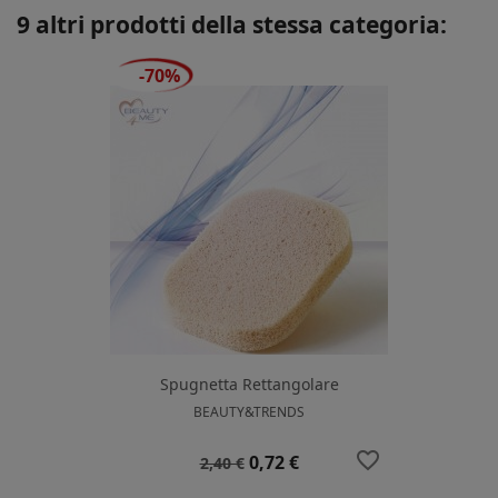
9 altri prodotti della stessa categoria:
-70%
Spugnetta Rettangolare
BEAUTY&TRENDS
favorite_border
Prezzo
Prezzo
0,72 €
2,40 €
base