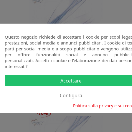
Questo negozio richiede di accettare i cookie per scopi legat
prestazioni, social media e annunci pubblicitari. I cookie di te
parti per social media e a scopo pubblicitario vengono utilizz
per offrire funzionalità social e annunci pubblicit
personalizzati. Accetti i cookie e l'elaborazione dei dati person
interessati?
Spugnette Tonde
BEAUTY&TRENDS
Accettare
favorite_border
Prezzo
Prezzo
0,96 €
3,20 €
Configura
base
Politica sulla privacy e sui coo
-70%