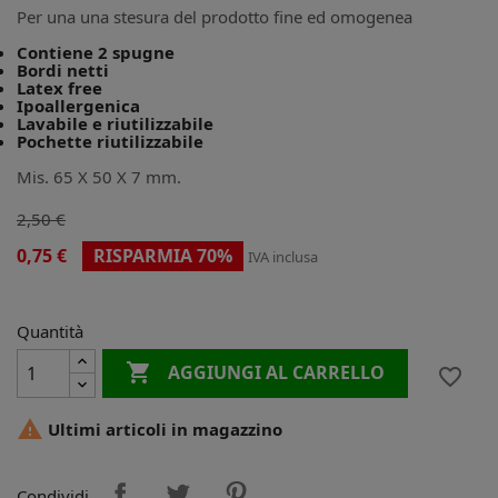
Per una una stesura del prodotto fine ed omogenea
Contiene 2 spugne
Bordi netti
Latex free
Ipoallergenica
Lavabile e riutilizzabile
Pochette riutilizzabile
Mis. 65 X 50 X 7 mm.
2,50 €
0,75 €
RISPARMIA 70%
IVA inclusa
Quantità

AGGIUNGI AL CARRELLO
favorite_border

Ultimi articoli in magazzino
Condividi