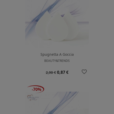
Spugnetta A Goccia
BEAUTY&TRENDS
favorite_border
Prezzo
Prezzo
0,87 €
2,90 €
base
-70%