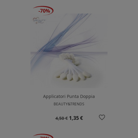
-70%
Applicatori Punta Doppia
BEAUTY&TRENDS
favorite_border
Prezzo
Prezzo
1,35 €
4,50 €
base