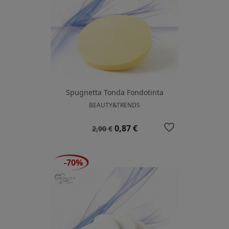
Spugnetta Tonda Fondotinta
BEAUTY&TRENDS
favorite_border
Prezzo
Prezzo
0,87 €
2,90 €
base
-70%