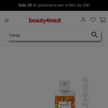
Solo 2€
di spedizione per ordini da 25€!

search